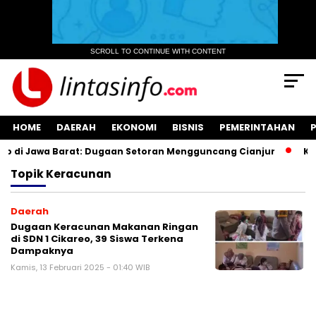
SCROLL TO CONTINUE WITH CONTENT
HOME
DAERAH
EKONOMI
BISNIS
PEMERINTAHAN
 di Jawa Barat: Dugaan Setoran Mengguncang Cianjur
Kuas
Topik
Keracunan
Daerah
Dugaan Keracunan Makanan Ringan
di SDN 1 Cikareo, 39 Siswa Terkena
Dampaknya
Kamis, 13 Februari 2025 - 01:40 WIB