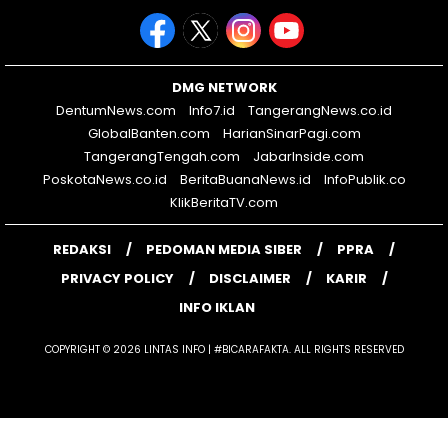
DMG NETWORK
DentumNews.com
Info7.id
TangerangNews.co.id
GlobalBanten.com
HarianSinarPagi.com
TangerangTengah.com
JabarInside.com
PoskotaNews.co.id
BeritaBuanaNews.id
InfoPublik.co
KlikBeritaTV.com
REDAKSI
PEDOMAN MEDIA SIBER
PPRA
PRIVACY POLICY
DISCLAIMER
KARIR
INFO IKLAN
COPYRIGHT © 2026 LINTAS INFO | #BICARAFAKTA. ALL RIGHTS RESERVED