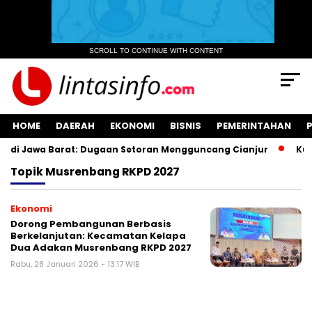
SCROLL TO CONTINUE WITH CONTENT
HOME
DAERAH
EKONOMI
BISNIS
PEMERINTAHAN
di Jawa Barat: Dugaan Setoran Mengguncang Cianjur
Kuasa
Topik
Musrenbang RKPD 2027
Ekonomi
‎Dorong Pembangunan Berbasis
Berkelanjutan: Kecamatan Kelapa
Dua Adakan Musrenbang RKPD 2027‎‎
Rabu, 28 Januari 2026 - 13:17 WIB