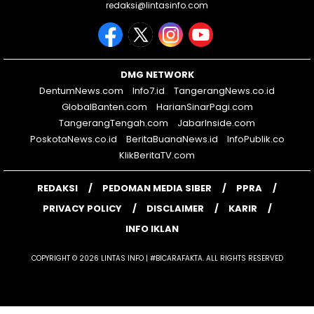
redaksi@lintasinfo.com
DMG NETWORK
DentumNews.com
Info7.id
TangerangNews.co.id
GlobalBanten.com
HarianSinarPagi.com
TangerangTengah.com
JabarInside.com
PoskotaNews.co.id
BeritaBuanaNews.id
InfoPublik.co
KlikBeritaTV.com
REDAKSI
PEDOMAN MEDIA SIBER
PPRA
PRIVACY POLICY
DISCLAIMER
KARIR
INFO IKLAN
COPYRIGHT © 2026 LINTAS INFO | #BICARAFAKTA. ALL RIGHTS RESERVED