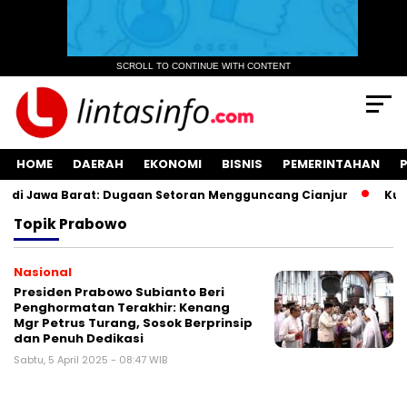
SCROLL TO CONTINUE WITH CONTENT
HOME
DAERAH
EKONOMI
BISNIS
PEMERINTAHAN
di Jawa Barat: Dugaan Setoran Mengguncang Cianjur
Kuasa
Topik
Prabowo
Nasional
Presiden Prabowo Subianto Beri
Penghormatan Terakhir: Kenang
Mgr Petrus Turang, Sosok Berprinsip
dan Penuh Dedikasi
Sabtu, 5 April 2025 - 08:47 WIB