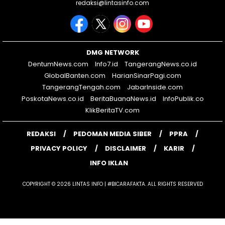
redaksi@lintasinfo.com
DMG NETWORK
DentumNews.com
Info7.id
TangerangNews.co.id
GlobalBanten.com
HarianSinarPagi.com
TangerangTengah.com
JabarInside.com
PoskotaNews.co.id
BeritaBuanaNews.id
InfoPublik.co
KlikBeritaTV.com
REDAKSI
PEDOMAN MEDIA SIBER
PPRA
PRIVACY POLICY
DISCLAIMER
KARIR
INFO IKLAN
COPYRIGHT © 2026 LINTAS INFO | #BICARAFAKTA. ALL RIGHTS RESERVED