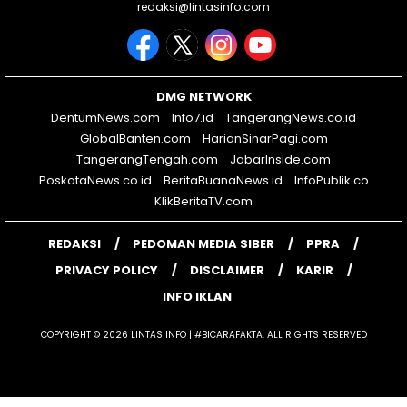
redaksi@lintasinfo.com
DMG NETWORK
DentumNews.com
Info7.id
TangerangNews.co.id
GlobalBanten.com
HarianSinarPagi.com
TangerangTengah.com
JabarInside.com
PoskotaNews.co.id
BeritaBuanaNews.id
InfoPublik.co
KlikBeritaTV.com
REDAKSI
PEDOMAN MEDIA SIBER
PPRA
PRIVACY POLICY
DISCLAIMER
KARIR
INFO IKLAN
COPYRIGHT © 2026 LINTAS INFO | #BICARAFAKTA. ALL RIGHTS RESERVED