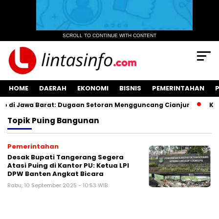
SCROLL TO CONTINUE WITH CONTENT
HOME
DAERAH
EKONOMI
BISNIS
PEMERINTAHAN
 di Jawa Barat: Dugaan Setoran Mengguncang Cianjur
Kuas
Topik
Puing Bangunan
Pemerintahan
Desak Bupati Tangerang Segera
Atasi Puing di Kantor PU: Ketua LPI
DPW Banten Angkat Bicara
Rabu, 10 September 2025 - 10:53 WIB