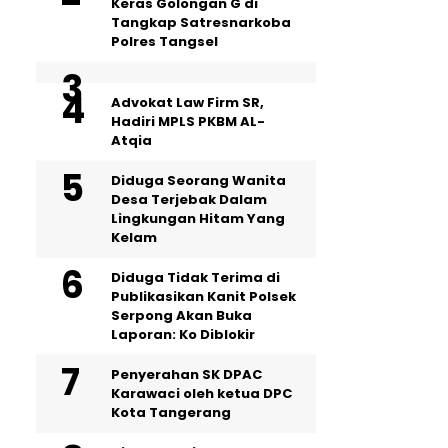
Keras Golongan G di
Tangkap Satresnarkoba
Polres Tangsel
Advokat Law Firm SR,
Hadiri MPLS PKBM AL-
Atqia
‎Diduga Seorang Wanita
Desa Terjebak Dalam
Lingkungan Hitam Yang
Kelam
Diduga Tidak Terima di
Publikasikan Kanit Polsek
Serpong Akan Buka
Laporan: Ko Diblokir
Penyerahan SK DPAC
Karawaci oleh ketua DPC
Kota Tangerang