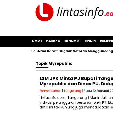
HOME
DAERAH
EKONOMI
BISNIS
PEMER
asan Pil Koplo di Jawa Barat: Dugaan Setoran Mengguncang Ci
Topik
Myrepublic
LSM JPK Minta PJ Bupati Tang
Myrepublic dan Dinas PU, Didu
Pemerintahan
|
Tangerang
| Rabu, 12 Februari 2
Lintasinfo.com, Tangerang | Menindak la
indikasi pelanggaran perizinan oleh PT. 
detik ini tak kunjung juga mendapatkan s