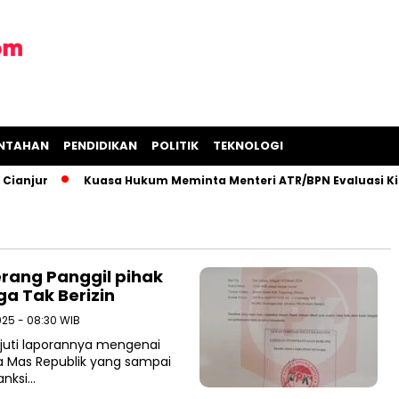
INTAHAN
PENDIDIKAN
POLITIK
TEKNOLOGI
anjur
Kuasa Hukum Meminta Menteri ATR/BPN Evaluasi Kine
erang Panggil pihak
ga Tak Berizin
025 - 08:30 WIB
njuti laporannya mengenai
Eka Mas Republik yang sampai
anksi…