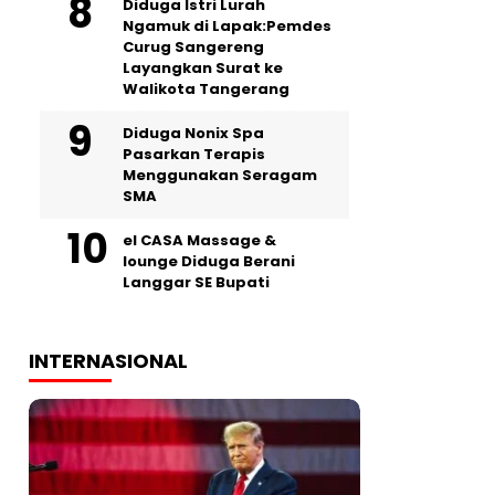
‎Diduga Istri Lurah
Ngamuk di Lapak:Pemdes
Curug Sangereng
Layangkan Surat ke
Walikota Tangerang
‎Diduga Nonix Spa
Pasarkan Terapis
Menggunakan Seragam
SMA
‎el CASA Massage &
lounge Diduga Berani
Langgar SE Bupati
INTERNASIONAL