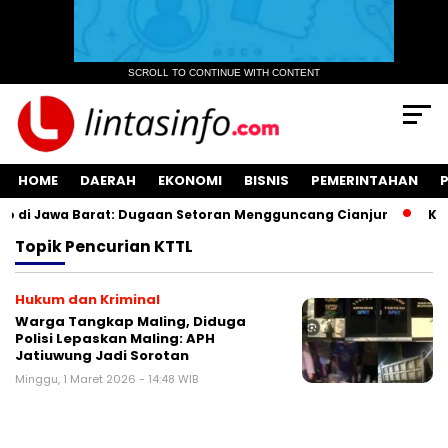
SCROLL TO CONTINUE WITH CONTENT
HOME
DAERAH
EKONOMI
BISNIS
PEMERINTAHAN
 di Jawa Barat: Dugaan Setoran Mengguncang Cianjur
Kuas
Topik
Pencurian KTTL
Hukum dan Kriminal
‎Warga Tangkap Maling, Diduga
Polisi Lepaskan Maling: APH
Jatiuwung Jadi Sorotan
Minggu, 1 Maret 2026 - 14:48 WIB