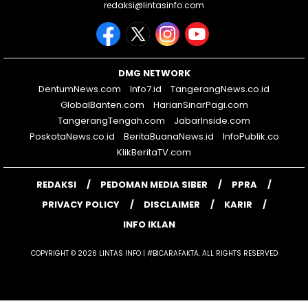
redaksi@lintasinfo.com
DMG NETWORK
DentumNews.com
Info7.id
TangerangNews.co.id
GlobalBanten.com
HarianSinarPagi.com
TangerangTengah.com
JabarInside.com
PoskotaNews.co.id
BeritaBuanaNews.id
InfoPublik.co
KlikBeritaTV.com
REDAKSI
PEDOMAN MEDIA SIBER
PPRA
PRIVACY POLICY
DISCLAIMER
KARIR
INFO IKLAN
COPYRIGHT © 2026 LINTAS INFO | #BICARAFAKTA. ALL RIGHTS RESERVED