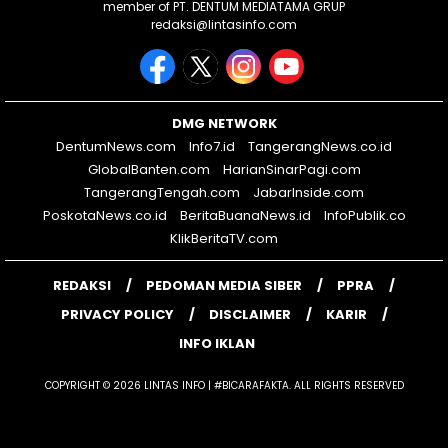
member of PT. DENTUM MEDIATAMA GRUP
redaksi@lintasinfo.com
DMG NETWORK
DentumNews.com
Info7.id
TangerangNews.co.id
GlobalBanten.com
HarianSinarPagi.com
TangerangTengah.com
JabarInside.com
PoskotaNews.co.id
BeritaBuanaNews.id
InfoPublik.co
KlikBeritaTV.com
REDAKSI
PEDOMAN MEDIA SIBER
PPRA
PRIVACY POLICY
DISCLAIMER
KARIR
INFO IKLAN
COPYRIGHT © 2026 LINTAS INFO | #BICARAFAKTA. ALL RIGHTS RESERVED