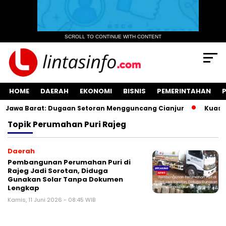
SCROLL TO CONTINUE WITH CONTENT
HOME
DAERAH
EKONOMI
BISNIS
PEMERINTAHAN
Jawa Barat: Dugaan Setoran Mengguncang Cianjur
Kuasa H
Topik
Perumahan Puri Rajeg
Daerah
Pembangunan Perumahan Puri di
Rajeg Jadi Sorotan, Diduga
Gunakan Solar Tanpa Dokumen
Lengkap
Kamis, 11 Juni 2026 - 08:45 WIB