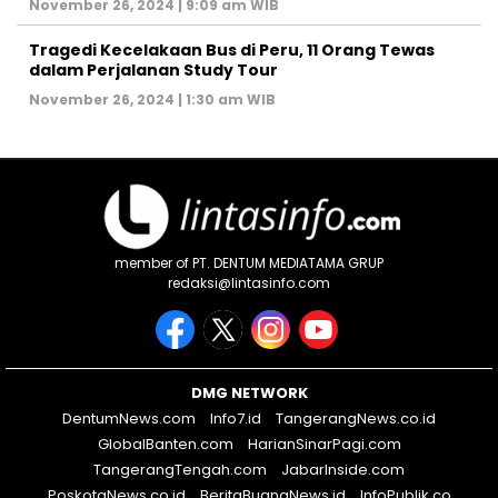
November 26, 2024 | 9:09 am WIB
Tragedi Kecelakaan Bus di Peru, 11 Orang Tewas
dalam Perjalanan Study Tour
November 26, 2024 | 1:30 am WIB
member of PT. DENTUM MEDIATAMA GRUP
redaksi@lintasinfo.com
DMG NETWORK
DentumNews.com
Info7.id
TangerangNews.co.id
GlobalBanten.com
HarianSinarPagi.com
TangerangTengah.com
JabarInside.com
PoskotaNews.co.id
BeritaBuanaNews.id
InfoPublik.co