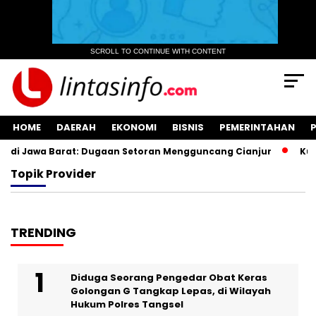
SCROLL TO CONTINUE WITH CONTENT
HOME
DAERAH
EKONOMI
BISNIS
PEMERINTAHAN
di Jawa Barat: Dugaan Setoran Mengguncang Cianjur
Kuasa
Topik
Provider
TRENDING
‎Diduga Seorang Pengedar Obat Keras
Golongan G Tangkap Lepas, di Wilayah
Hukum Polres Tangsel