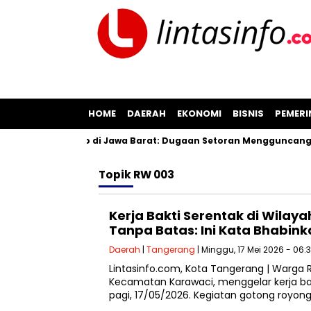
HOME
DAERAH
EKONOMI
BISNIS
PEMER
asan Pil Koplo di Jawa Barat: Dugaan Setoran Mengguncang Ci
Topik
RW 003
Kerja Bakti Serentak di Wila
Tanpa Batas: Ini Kata Bhabi
Daerah
|
Tangerang
| Minggu, 17 Mei 2026 - 06:
‎‎Lintasinfo.com, Kota Tangerang | Warg
Kecamatan Karawaci, menggelar kerja ba
pagi, 17/05/2026. Kegiatan gotong royong