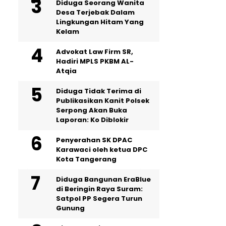
‎Diduga Seorang Wanita
Desa Terjebak Dalam
Lingkungan Hitam Yang
Kelam
Advokat Law Firm SR,
Hadiri MPLS PKBM AL-
Atqia
Diduga Tidak Terima di
Publikasikan Kanit Polsek
Serpong Akan Buka
Laporan: Ko Diblokir
Penyerahan SK DPAC
Karawaci oleh ketua DPC
Kota Tangerang
Diduga Bangunan EraBlue
di Beringin Raya Suram:
Satpol PP Segera Turun
Gunung