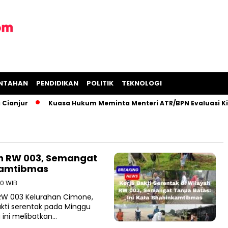
INTAHAN
PENDIDIKAN
POLITIK
TEKNOLOGI
anjur
Kuasa Hukum Meminta Menteri ATR/BPN Evaluasi Kine
yah RW 003, Semangat
nkamtibmas
30 WIB
a RW 003 Kelurahan Cimone,
kti serentak pada Minggu
 ini melibatkan…