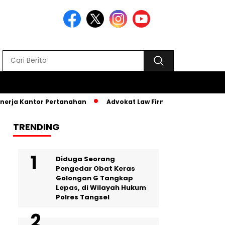
rja Kantor Pertanahan
Advokat Law Firm SR, Hadiri MPLS PKB
TRENDING
‎Diduga Seorang
Pengedar Obat Keras
Golongan G Tangkap
Lepas, di Wilayah Hukum
Polres Tangsel