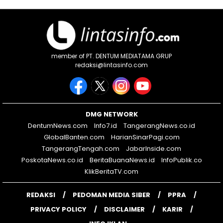
member of PT. DENTUM MEDIATAMA GRUP
redaksi@lintasinfo.com
DMG NETWORK
DentumNews.com
Info7.id
TangerangNews.co.id
GlobalBanten.com
HarianSinarPagi.com
TangerangTengah.com
JabarInside.com
PoskotaNews.co.id
BeritaBuanaNews.id
InfoPublik.co
KlikBeritaTV.com
REDAKSI
PEDOMAN MEDIA SIBER
PPRA
PRIVACY POLICY
DISCLAIMER
KARIR