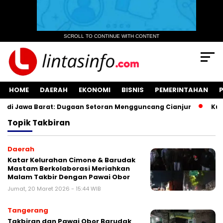
SCROLL TO CONTINUE WITH CONTENT
HOME
DAERAH
EKONOMI
BISNIS
PEMERINTAHAN
di Jawa Barat: Dugaan Setoran Mengguncang Cianjur
Kuasa
Topik
Takbiran
Daerah
‎Katar Kelurahan Cimone & Barudak
Mastam Berkolaborasi Meriahkan
Malam Takbir Dengan Pawai Obor
Jumat, 20 Maret 2026 - 15:44 WIB
Tangerang
Takbiran dan Pawai Obor Barudak