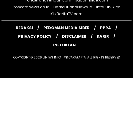
TangerangTengah.com
JabarInside.com
PoskotaNews.co.id
BeritaBuanaNews.id
InfoPublik.co
KlikBeritaTV.com
REDAKSI
PEDOMAN MEDIA SIBER
PPRA
PRIVACY POLICY
DISCLAIMER
KARIR
INFO IKLAN
COPYRIGHT © 2026 LINTAS INFO | #BICARAFAKTA. ALL RIGHTS RESERVED