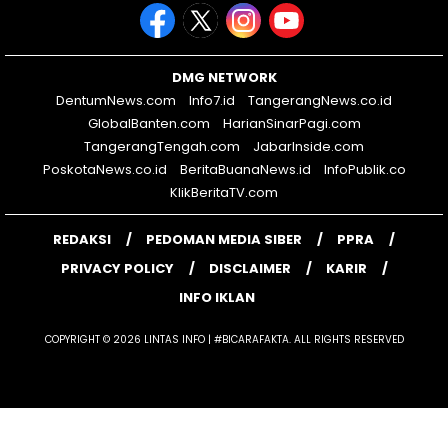
DMG NETWORK
DentumNews.com
Info7.id
TangerangNews.co.id
GlobalBanten.com
HarianSinarPagi.com
TangerangTengah.com
JabarInside.com
PoskotaNews.co.id
BeritaBuanaNews.id
InfoPublik.co
KlikBeritaTV.com
REDAKSI
PEDOMAN MEDIA SIBER
PPRA
PRIVACY POLICY
DISCLAIMER
KARIR
INFO IKLAN
COPYRIGHT © 2026 LINTAS INFO | #BICARAFAKTA. ALL RIGHTS RESERVED