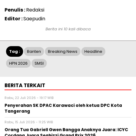
Penulis :
Redaksi
Editor :
Saepudin
Berita ini 10 kali dibaca
Tag :
Banten
Breaking News
Headline
HPN 2026
SMSI
BERITA TERKAIT
Rabu, 22 Juli 2026 - 19:17 WIB
Penyerahan SK DPAC Karawaci oleh ketua DPC Kota
Tangerang
Rabu, 15 Juli 2026 - 11:25 WIB
Orang Tua Gabriell Gwen Bangga Anaknya Juara: ICYC
Cordana Juara Seghizzi Grand Prix 2026.