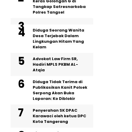
Keras Golongan G di
Tangkap Satresnarkoba
Polres Tangsel
‎Diduga Seorang Wanita
Desa Terjebak Dalam
Lingkungan Hitam Yang
Kelam
Advokat Law Firm SR,
Hadiri MPLS PKBM AL-
Atqia
Diduga Tidak Terima di
Publikasikan Kanit Polsek
Serpong Akan Buka
Laporan: Ko Diblokir
Penyerahan SK DPAC
Karawaci oleh ketua DPC
Kota Tangerang