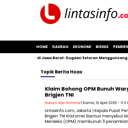
HOME
DAERAH
EKONOMI
BISNIS
PEMER
asan Pil Koplo di Jawa Barat: Dugaan Setoran Mengguncang Ci
Topik
Berita Hoax
Klaim Bohong OPM Bunuh Warga 
Brigjen TNI
Hukum dan Kriminal
| Kamis, 10 April 2025 - 11:11
Lintasinfo.com, Jakarta | Kepala Pusat P
Brigjen TNI Kristomei Sianturi menyebut k
Merdeka (OPM) membunuh 11 penamban