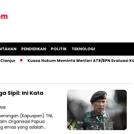
INTAHAN
PENDIDIKAN
POLITIK
TEKNOLOGI
anjur
Kuasa Hukum Meminta Menteri ATR/BPN Evaluasi Kiner
Sipil: Ini Kata
 WIB
enerangan (Kapuspen) TNI,
laim Organisasi Papua
g emas yang adalah…