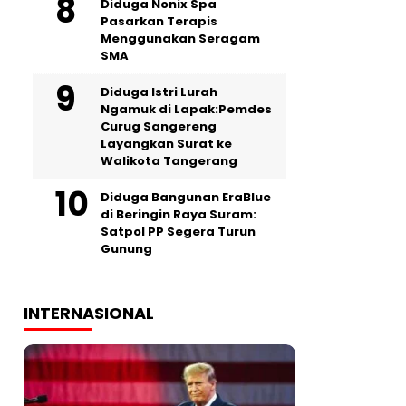
‎Diduga Nonix Spa
Pasarkan Terapis
Menggunakan Seragam
SMA
‎Diduga Istri Lurah
Ngamuk di Lapak:Pemdes
Curug Sangereng
Layangkan Surat ke
Walikota Tangerang
Diduga Bangunan EraBlue
di Beringin Raya Suram:
Satpol PP Segera Turun
Gunung
INTERNASIONAL