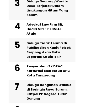
‎Diduga Seorang Wanita
Desa Terjebak Dalam
Lingkungan Hitam Yang
Kelam
Advokat Law Firm SR,
Hadiri MPLS PKBM AL-
Atqia
Diduga Tidak Terima di
Publikasikan Kanit Polsek
Serpong Akan Buka
Laporan: Ko Diblokir
Penyerahan SK DPAC
Karawaci oleh ketua DPC
Kota Tangerang
Diduga Bangunan EraBlue
di Beringin Raya Suram:
Satpol PP Segera Turun
Gunung