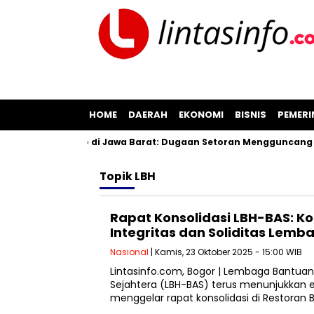
HOME
DAERAH
EKONOMI
BISNIS
PEMER
asan Pil Koplo di Jawa Barat: Dugaan Setoran Mengguncang Ci
Topik
LBH
Rapat Konsolidasi LBH-BAS: 
Integritas dan Soliditas Lem
Nasional
| Kamis, 23 Oktober 2025 - 15:00 WIB
Lintasinfo.com, Bogor | Lembaga Bantua
Sejahtera (LBH-BAS) terus menunjukkan 
menggelar rapat konsolidasi di Restoran B