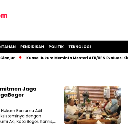
INTAHAN
PENDIDIKAN
POLITIK
TEKNOLOGI
anjur
Kuasa Hukum Meminta Menteri ATR/BPN Evaluasi Kiner
Komitmen Jaga
bagaBogor
n Hukum Bersama Adil
eksistensinya dengan
umi Aki, Kota Bogor. Kamis,…