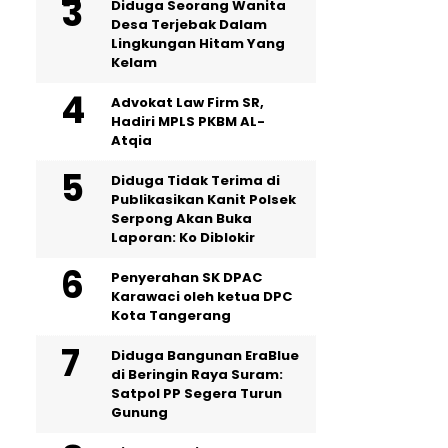
‎Diduga Seorang Wanita
Desa Terjebak Dalam
Lingkungan Hitam Yang
Kelam
Advokat Law Firm SR,
Hadiri MPLS PKBM AL-
Atqia
Diduga Tidak Terima di
Publikasikan Kanit Polsek
Serpong Akan Buka
Laporan: Ko Diblokir
Penyerahan SK DPAC
Karawaci oleh ketua DPC
Kota Tangerang
Diduga Bangunan EraBlue
di Beringin Raya Suram:
Satpol PP Segera Turun
Gunung