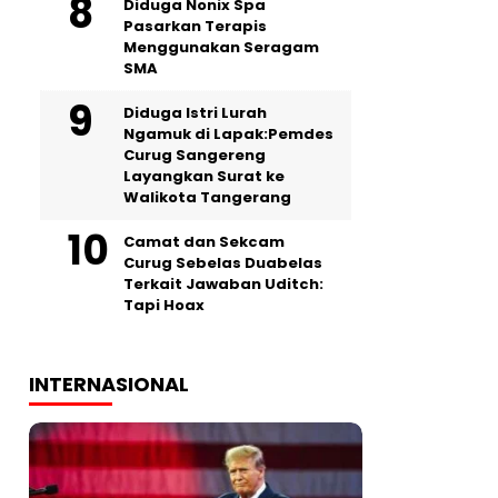
‎Diduga Nonix Spa
Pasarkan Terapis
Menggunakan Seragam
SMA
‎Diduga Istri Lurah
Ngamuk di Lapak:Pemdes
Curug Sangereng
Layangkan Surat ke
Walikota Tangerang
Camat dan Sekcam
Curug Sebelas Duabelas
Terkait Jawaban Uditch:
Tapi Hoax
INTERNASIONAL