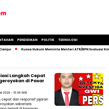
INTAHAN
PENDIDIKAN
POLITIK
TEKNOLOGI
njur
Kuasa Hukum Meminta Menteri ATR/BPN Evaluasi Kinerj
iasi Langkah Cepat
geroyokan di Pasar
ei 2026 - 15:36 WIB
 cepat dan responsif jajaran
royokan sekretaris
ng terjadi di kawasan…