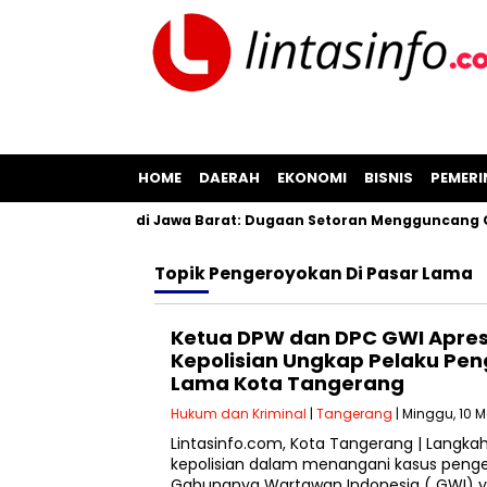
HOME
DAERAH
EKONOMI
BISNIS
PEMER
san Pil Koplo di Jawa Barat: Dugaan Setoran Mengguncang Cia
Topik
Pengeroyokan Di Pasar Lama
Ketua DPW dan DPC GWI Apres
Kepolisian Ungkap Pelaku Pen
Lama Kota Tangerang
Hukum dan Kriminal
|
Tangerang
| Minggu, 10 M
Lintasinfo.com, Kota Tangerang | Langkah
kepolisian dalam menangani kasus penge
Gabungnya Wartawan Indonesia ( GWI) ya