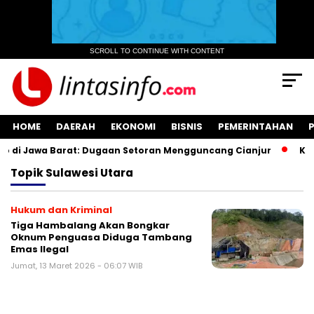
SCROLL TO CONTINUE WITH CONTENT
HOME
DAERAH
EKONOMI
BISNIS
PEMERINTAHAN
 di Jawa Barat: Dugaan Setoran Mengguncang Cianjur
Kuas
Topik
Sulawesi Utara
Hukum dan Kriminal
Tiga Hambalang Akan Bongkar
Oknum Penguasa Diduga Tambang
Emas Ilegal
Jumat, 13 Maret 2026 - 06:07 WIB