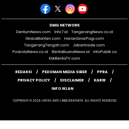
DMG NETWORK
DentumNews.com
Info7.id
TangerangNews.co.id
GlobalBanten.com
HarianSinarPagi.com
TangerangTengah.com
JabarInside.com
PoskotaNews.co.id
BeritaBuanaNews.id
InfoPublik.co
KlikBeritaTV.com
REDAKSI
PEDOMAN MEDIA SIBER
PPRA
PRIVACY POLICY
DISCLAIMER
KARIR
INFO IKLAN
COPYRIGHT © 2026 LINTAS INFO | #BICARAFAKTA. ALL RIGHTS RESERVED