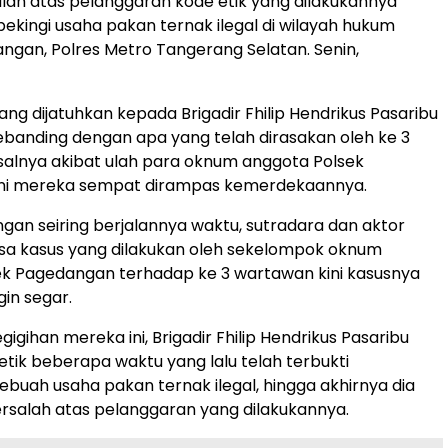
alah atas pelanggaran kode etik yang dilakukannya
ingi usaha pakan ternak ilegal di wilayah hukum
ngan, Polres Metro Tangerang Selatan. Senin,
ang dijatuhkan kepada Brigadir Fhilip Hendrikus Pasaribu
k sebanding dengan apa yang telah dirasakan oleh ke 3
alnya akibat ulah para oknum anggota Polsek
ni mereka sempat dirampas kemerdekaannya.
gan seiring berjalannya waktu, sutradara dan aktor
asa kasus yang dilakukan oleh sekelompok oknum
ek Pagedangan terhadap ke 3 wartawan kini kasusnya
in segar.
gigihan mereka ini, Brigadir Fhilip Hendrikus Pasaribu
etik beberapa waktu yang lalu telah terbukti
buah usaha pakan ternak ilegal, hingga akhirnya dia
rsalah atas pelanggaran yang dilakukannya.