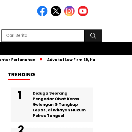
ertanahan
Advokat Law Firm SR, Hadiri MPLS PKBM AL-Atqia
TRENDING
‎Diduga Seorang
Pengedar Obat Keras
Golongan G Tangkap
Lepas, di Wilayah Hukum
Polres Tangsel