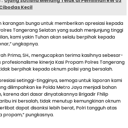
:
‎Ujang Sutisna Menang Telak di Pemilihan RW 03
bodas ‎‎Kecil
an karangan bunga untuk memberikan apresiasi kepada
olres Tangerang Selatan yang sudah menjunjung tinggi
adilan, kami yakin Tuhan akan selalu berpihak kepada
nar,” ungkapnya.
ah Prima, SH., mengucapkan terima kasihnya sebesar-
 profesionalisme kinerja Kasi Propam Polres Tangerang
tidak berpihak kepada oknum polisi yang bersalah.
esiasi setinggi-tingginya, semoga untuk laporan kami
ang dilimpahkan ke Polda Metro Jaya menjadi bahan
 karena dari dasar dinyatakannya Brigadir Fhilip
aribu ini bersalah, tidak menutup kemungkinan oknum
erlibat dapat disanksi lebih berat, Polri tangguh atas
ya propam,” pungkasnya.