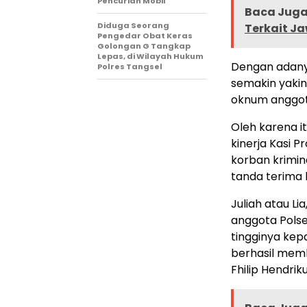
Pencurian Mobil
Baca Juga 
‎Diduga Seorang
Terkait J
Pengedar Obat Keras
Golongan G Tangkap
Lepas, di Wilayah Hukum
Dengan adanya
Polres Tangsel
semakin yaki
oknum anggot
Oleh karena i
kinerja Kasi 
korban krimi
tanda terima k
Juliah atau L
anggota Pols
tingginya kep
berhasil memb
Fhilip Hendrik