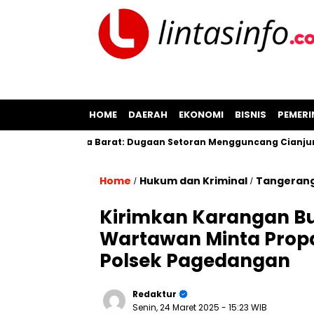
HOME
DAERAH
EKONOMI
BISNIS
PEMER
lo di Jawa Barat: Dugaan Setoran Mengguncang Cianjur
Ku
Home
Hukum dan Kriminal
Tangeran
/
/
Kirimkan Karangan Bu
Wartawan Minta Prop
Polsek Pagedangan
Redaktur
Senin, 24 Maret 2025
- 15:23 WIB