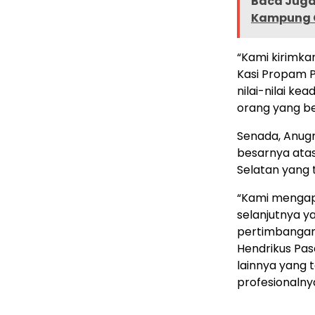
Baca Juga 
Kampung Ci
“Kami kirimk
Kasi Propam P
nilai-nilai ke
orang yang be
Senada, Anugr
besarnya atas
Selatan yang 
“Kami mengapr
selanjutnya y
pertimbangan,
Hendrikus Pas
lainnya yang t
profesionaln