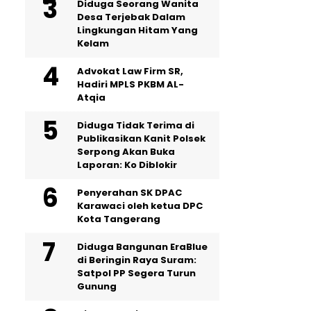
‎Diduga Seorang Wanita
Desa Terjebak Dalam
Lingkungan Hitam Yang
Kelam
Advokat Law Firm SR,
Hadiri MPLS PKBM AL-
Atqia
Diduga Tidak Terima di
Publikasikan Kanit Polsek
Serpong Akan Buka
Laporan: Ko Diblokir
Penyerahan SK DPAC
Karawaci oleh ketua DPC
Kota Tangerang
Diduga Bangunan EraBlue
di Beringin Raya Suram:
Satpol PP Segera Turun
Gunung