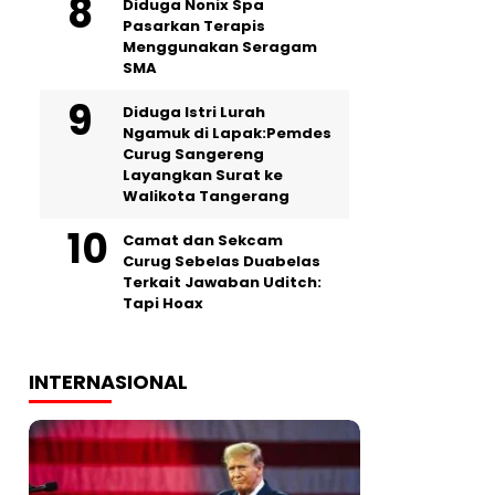
‎Diduga Nonix Spa
Pasarkan Terapis
Menggunakan Seragam
SMA
‎Diduga Istri Lurah
Ngamuk di Lapak:Pemdes
Curug Sangereng
Layangkan Surat ke
Walikota Tangerang
Camat dan Sekcam
Curug Sebelas Duabelas
Terkait Jawaban Uditch:
Tapi Hoax
INTERNASIONAL