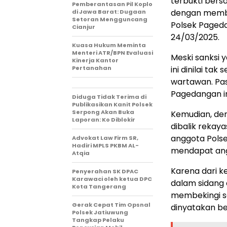
terbukti bers
Pemberantasan Pil Koplo
dengan membek
di Jawa Barat: Dugaan
Setoran Mengguncang
Polsek Pageda
Cianjur
24/03/2025.
Kuasa Hukum Meminta
Menteri ATR/BPN Evaluasi
Meski sanksi y
Kinerja Kantor
Pertanahan
ini dinilai ta
wartawan. Pas
Pagedangan i
Diduga Tidak Terima di
Publikasikan Kanit Polsek
Serpong Akan Buka
Kemudian, den
Laporan: Ko Diblokir
dibalik rekay
anggota Pols
Advokat Law Firm SR,
Hadiri MPLS PKBM AL-
mendapat ang
Atqia
Karena dari ke
Penyerahan SK DPAC
Karawaci oleh ketua DPC
dalam sidang 
Kota Tangerang
membekingi se
Gerak Cepat Tim Opsnal
dinyatakan be
Polsek Jatiuwung
Tangkap Pelaku