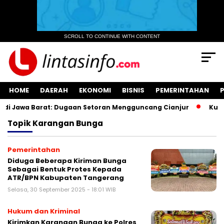
SCROLL TO CONTINUE WITH CONTENT
HOME
DAERAH
EKONOMI
BISNIS
PEMERINTAHAN
i Jawa Barat: Dugaan Setoran Mengguncang Cianjur
Kuasa 
Topik
Karangan Bunga
Pemerintahan
Diduga Beberapa Kiriman Bunga
Sebagai Bentuk Protes Kepada
ATR/BPN Kabupaten Tangerang
Selasa, 30 September 2025 - 18:01 WIB
Hukum dan Kriminal
Kirimkan Karangan Bunga ke Polres