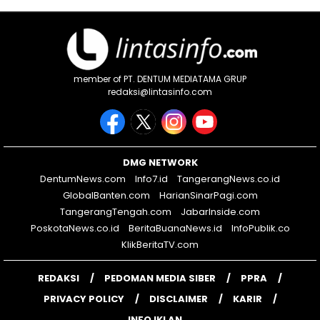
member of PT. DENTUM MEDIATAMA GRUP
redaksi@lintasinfo.com
DMG NETWORK
DentumNews.com
Info7.id
TangerangNews.co.id
GlobalBanten.com
HarianSinarPagi.com
TangerangTengah.com
JabarInside.com
PoskotaNews.co.id
BeritaBuanaNews.id
InfoPublik.co
KlikBeritaTV.com
REDAKSI
PEDOMAN MEDIA SIBER
PPRA
PRIVACY POLICY
DISCLAIMER
KARIR
INFO IKLAN