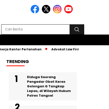
rja Kantor Pertanahan
Advokat Law Firm SR, Hadiri MPLS PKB
TRENDING
‎Diduga Seorang
Pengedar Obat Keras
Golongan G Tangkap
Lepas, di Wilayah Hukum
Polres Tangsel