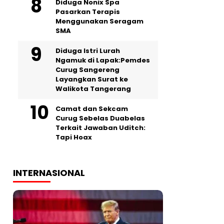
‎Diduga Nonix Spa
Pasarkan Terapis
Menggunakan Seragam
SMA
‎Diduga Istri Lurah
Ngamuk di Lapak:Pemdes
Curug Sangereng
Layangkan Surat ke
Walikota Tangerang
Camat dan Sekcam
Curug Sebelas Duabelas
Terkait Jawaban Uditch:
Tapi Hoax
INTERNASIONAL