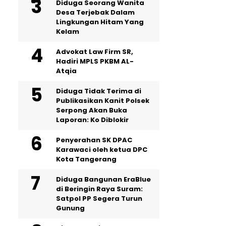
‎Diduga Seorang Wanita
Desa Terjebak Dalam
Lingkungan Hitam Yang
Kelam
Advokat Law Firm SR,
Hadiri MPLS PKBM AL-
Atqia
Diduga Tidak Terima di
Publikasikan Kanit Polsek
Serpong Akan Buka
Laporan: Ko Diblokir
Penyerahan SK DPAC
Karawaci oleh ketua DPC
Kota Tangerang
Diduga Bangunan EraBlue
di Beringin Raya Suram:
Satpol PP Segera Turun
Gunung