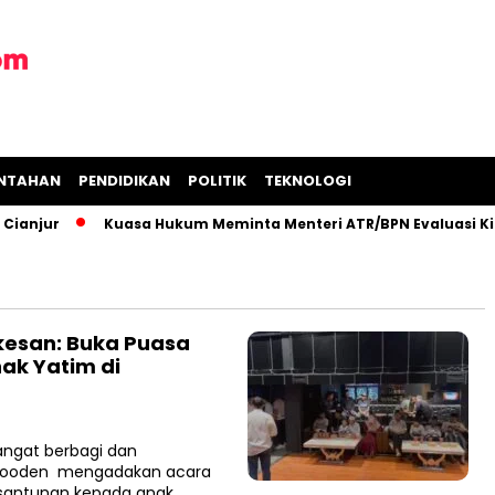
INTAHAN
PENDIDIKAN
POLITIK
TEKNOLOGI
anjur
Kuasa Hukum Meminta Menteri ATR/BPN Evaluasi Kine
esan: Buka Puasa
ak Yatim di
angat berbagi dan
 Wooden mengadakan acara
santunan kepada anak