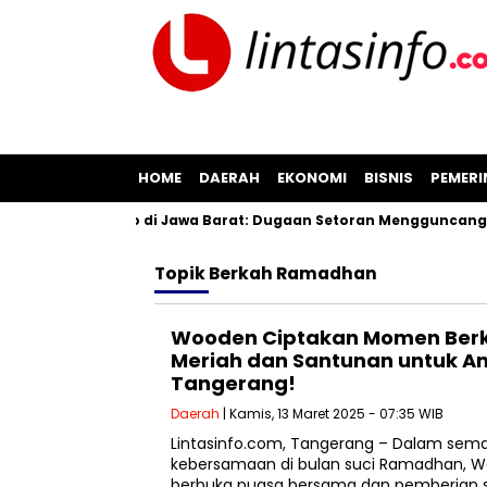
HOME
DAERAH
EKONOMI
BISNIS
PEMER
asan Pil Koplo di Jawa Barat: Dugaan Setoran Mengguncang Ci
Topik
Berkah Ramadhan
Wooden Ciptakan Momen Berk
Meriah dan Santunan untuk An
Tangerang!
Daerah
| Kamis, 13 Maret 2025 - 07:35 WIB
Lintasinfo.com, Tangerang – Dalam sem
kebersamaan di bulan suci Ramadhan,
berbuka puasa bersama dan pemberian 