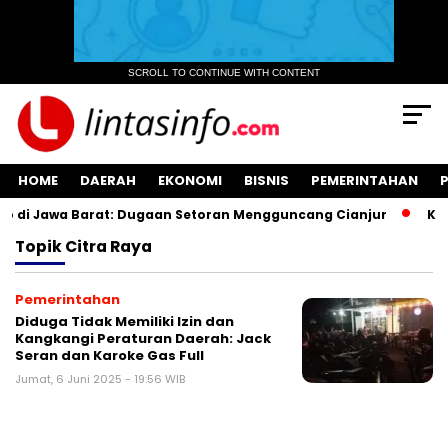
SCROLL TO CONTINUE WITH CONTENT
HOME
DAERAH
EKONOMI
BISNIS
PEMERINTAHAN
di Jawa Barat: Dugaan Setoran Mengguncang Cianjur
Kuasa
Topik
Citra Raya
Pemerintahan
Diduga Tidak Memiliki Izin dan
Kangkangi Peraturan Daerah: Jack
Seran dan Karoke Gas Full
Jumat, 6 Juni 2025 - 19:56 WIB