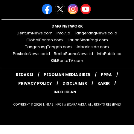
DMG NETWORK
DentumNews.com
Info7.id
TangerangNews.co.id
GlobalBanten.com
HarianSinarPagi.com
TangerangTengah.com
JabarInside.com
PoskotaNews.co.id
BeritaBuanaNews.id
InfoPublik.co
KlikBeritaTV.com
REDAKSI
PEDOMAN MEDIA SIBER
PPRA
PRIVACY POLICY
DISCLAIMER
KARIR
INFO IKLAN
COPYRIGHT © 2026 LINTAS INFO | #BICARAFAKTA. ALL RIGHTS RESERVED