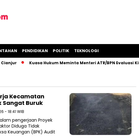
INTAHAN
PENDIDIKAN
POLITIK
TEKNOLOGI
anjur
Kuasa Hukum Meminta Menteri ATR/BPN Evaluasi Kiner
nerja Kecamatan
x Sangat Buruk
26 - 18:41 WIB
Dalam pengerjaan Proyek
aktor Diduga Tidak
ksa Keuangan (BPK) Audit