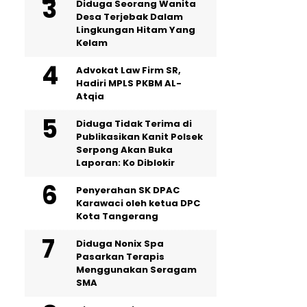
‎Diduga Seorang Wanita
Desa Terjebak Dalam
Lingkungan Hitam Yang
Kelam
Advokat Law Firm SR,
Hadiri MPLS PKBM AL-
Atqia
Diduga Tidak Terima di
Publikasikan Kanit Polsek
Serpong Akan Buka
Laporan: Ko Diblokir
Penyerahan SK DPAC
Karawaci oleh ketua DPC
Kota Tangerang
‎Diduga Nonix Spa
Pasarkan Terapis
Menggunakan Seragam
SMA