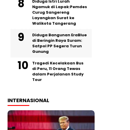
‎Diduga Istri Lurah
Ngamuk di Lapak:Pemdes
Curug Sangereng
Layangkan Surat ke
Walikota Tangerang
Diduga Bangunan EraBlue
di Beringin Raya Suram:
Satpol PP Segera Turun
Gunung
Tragedi Kecelakaan Bus
di Peru, 11 Orang Tewas
dalam Perjalanan Study
Tour
INTERNASIONAL