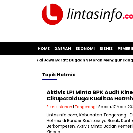
HOME
DAERAH
EKONOMI
BISNIS
PEMER
asan Pil Koplo di Jawa Barat: Dugaan Setoran Mengguncang Ci
Topik
Hotmix
Aktivis LPI Minta BPK Audit Ki
Cikupa:Diduga Kualitas Hotmi
Pemerintahan
|
Tangerang
| Selasa, 17 Maret 20
Lintasinfo.com, Kabupaten Tangerang | 
Hotmix di Bunder Kualitasnya Buruk, Kontr
Berkompeten, Aktivis Minta Badan Pemeri
Kinerja…