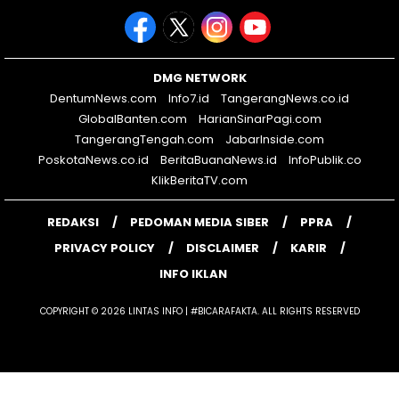
DMG NETWORK
DentumNews.com
Info7.id
TangerangNews.co.id
GlobalBanten.com
HarianSinarPagi.com
TangerangTengah.com
JabarInside.com
PoskotaNews.co.id
BeritaBuanaNews.id
InfoPublik.co
KlikBeritaTV.com
REDAKSI
PEDOMAN MEDIA SIBER
PPRA
PRIVACY POLICY
DISCLAIMER
KARIR
INFO IKLAN
COPYRIGHT © 2026 LINTAS INFO | #BICARAFAKTA. ALL RIGHTS RESERVED