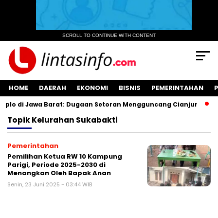
SCROLL TO CONTINUE WITH CONTENT
HOME
DAERAH
EKONOMI
BISNIS
PEMERINTAHAN
lo di Jawa Barat: Dugaan Setoran Mengguncang Cianjur
Ku
Topik
Kelurahan Sukabakti
Pemerintahan
Pemilihan Ketua RW 10 Kampung
Parigi, Periode 2025-2030 di
Menangkan Oleh Bapak Anan
Senin, 23 Juni 2025 - 03:44 WIB