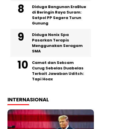
Diduga Bangunan EraBlue
di Beringin Raya Suram:
Satpol PP Segera Turun
Gunung
‎Diduga Nonix Spa
Pasarkan Terapis
Menggunakan Seragam
SMA
Camat dan Sekcam
Curug Sebelas Duabelas
Terkait Jawaban Uditch:
Tapi Hoax
INTERNASIONAL