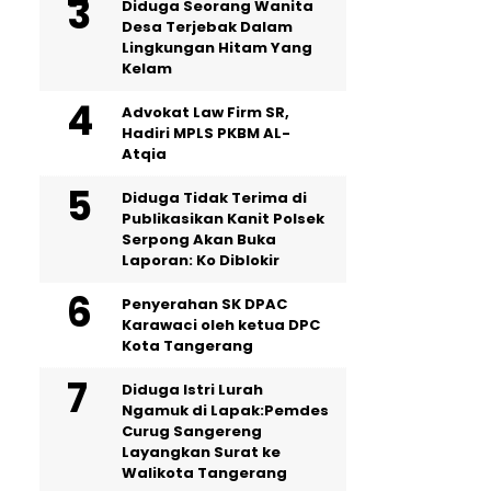
‎Diduga Seorang Wanita
Desa Terjebak Dalam
Lingkungan Hitam Yang
Kelam
Advokat Law Firm SR,
Hadiri MPLS PKBM AL-
Atqia
Diduga Tidak Terima di
Publikasikan Kanit Polsek
Serpong Akan Buka
Laporan: Ko Diblokir
Penyerahan SK DPAC
Karawaci oleh ketua DPC
Kota Tangerang
‎Diduga Istri Lurah
Ngamuk di Lapak:Pemdes
Curug Sangereng
Layangkan Surat ke
Walikota Tangerang