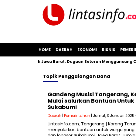
HOME
DAERAH
EKONOMI
BISNIS
PEMER
an Pil Koplo di Jawa Barat: Dugaan Setoran Mengguncang Cian
Topik
Penggalangan Dana
Gandeng Musisi Tangerang, K
Mulai salurkan Bantuan Untu
Sukabumi
Daerah
|
Pemerintahan
| Jumat, 3 Januari 2025 
Lintasinfo.com, Tangerang | Karang Taru
menyalurkan bantuan untuk warga yang 
dan longsor Sukabumi, Jawa Barat. Jum’a