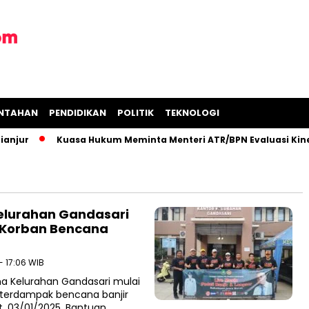
INTAHAN
PENDIDIKAN
POLITIK
TEKNOLOGI
jur
Kuasa Hukum Meminta Menteri ATR/BPN Evaluasi Kinerj
elurahan Gandasari
k Korban Bencana
- 17:06 WIB
na Kelurahan Gandasari mulai
terdampak bencana banjir
t, 03/01/2025. Bantuan…