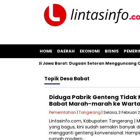
HOME
DAERAH
EKONOMI
BISNIS
PEMER
san Pil Koplo di Jawa Barat: Dugaan Setoran Mengguncang Cian
Topik
Desa Babat
‎Diduga Pabrik Genteng Tidak M
Babat Marah-marah ke Wart
Pemerintahan
|
Tangerang
| Selasa, 3 Februari 
‎‎Lintasinfo.com, Kabupaten Tangerang |
yang bagus, kini sudah semakin banyak d
mengganti genteng konvensional. Hampi
rumah modern…