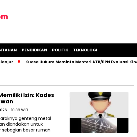
INTAHAN
PENDIDIKAN
POLITIK
TEKNOLOGI
jur
Kuasa Hukum Meminta Menteri ATR/BPN Evaluasi Kinerj
emiliki Izin: Kades
awan
2026 - 10:38 WIB
 Maraknya genteng metal
an diandalkan untuk
r sebagian besar rumah-