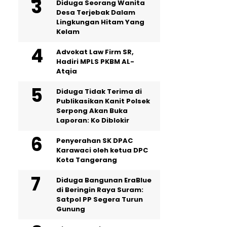
‎Diduga Seorang Wanita
Desa Terjebak Dalam
Lingkungan Hitam Yang
Kelam
Advokat Law Firm SR,
Hadiri MPLS PKBM AL-
Atqia
Diduga Tidak Terima di
Publikasikan Kanit Polsek
Serpong Akan Buka
Laporan: Ko Diblokir
Penyerahan SK DPAC
Karawaci oleh ketua DPC
Kota Tangerang
Diduga Bangunan EraBlue
di Beringin Raya Suram:
Satpol PP Segera Turun
Gunung