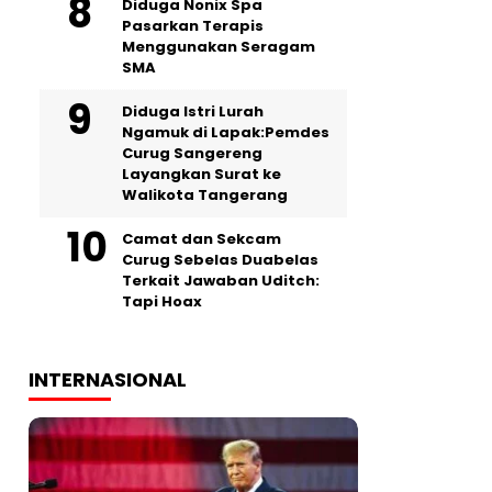
‎Diduga Nonix Spa
Pasarkan Terapis
Menggunakan Seragam
SMA
‎Diduga Istri Lurah
Ngamuk di Lapak:Pemdes
Curug Sangereng
Layangkan Surat ke
Walikota Tangerang
Camat dan Sekcam
Curug Sebelas Duabelas
Terkait Jawaban Uditch:
Tapi Hoax
INTERNASIONAL