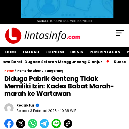
SCROLL TO CONTINUE WITH CONTENT
HOME
DAERAH
EKONOMI
BISNIS
PEMERINTAHAN
wa Barat: Dugaan Setoran Mengguncang Cianjur
Kuasa Huku
/
/
Home
Pemerintahan
Tangerang
‎Diduga Pabrik Genteng Tidak
Memiliki Izin: Kades Babat Marah-
marah ke Wartawan
Redaktur
Selasa, 3 Februari 2026
- 10:38 WIB