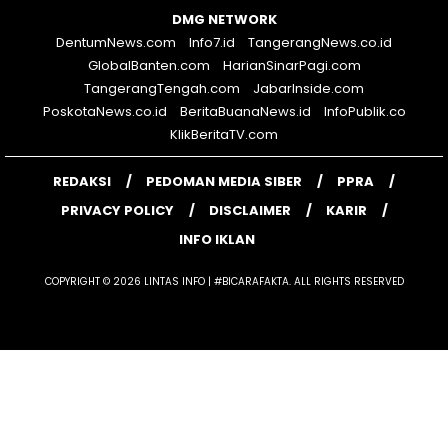
DMG NETWORK
DentumNews.com
Info7.id
TangerangNews.co.id
GlobalBanten.com
HarianSinarPagi.com
TangerangTengah.com
JabarInside.com
PoskotaNews.co.id
BeritaBuanaNews.id
InfoPublik.co
KlikBeritaTV.com
REDAKSI
PEDOMAN MEDIA SIBER
PPRA
PRIVACY POLICY
DISCLAIMER
KARIR
INFO IKLAN
COPYRIGHT © 2026 LINTAS INFO | #BICARAFAKTA. ALL RIGHTS RESERVED