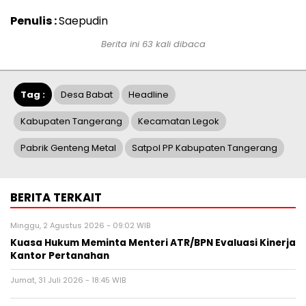
Penulis :
Saepudin
Berita ini 63 kali dibaca
Tag :
Desa Babat
Headline
Kabupaten Tangerang
Kecamatan Legok
Pabrik Genteng Metal
Satpol PP Kabupaten Tangerang
BERITA TERKAIT
Minggu, 2 Agustus 2026 - 09:02 WIB
Kuasa Hukum Meminta Menteri ATR/BPN Evaluasi Kinerja
Kantor Pertanahan
Jumat, 31 Juli 2026 - 18:45 WIB