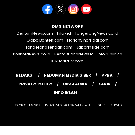
DMG NETWORK
DentumNews.com
Info7.id
TangerangNews.co.id
GlobalBanten.com
HarianSinarPagi.com
TangerangTengah.com
JabarInside.com
PoskotaNews.co.id
BeritaBuanaNews.id
InfoPublik.co
KlikBeritaTV.com
REDAKSI
PEDOMAN MEDIA SIBER
PPRA
PRIVACY POLICY
DISCLAIMER
KARIR
INFO IKLAN
COPYRIGHT © 2026 LINTAS INFO | #BICARAFAKTA. ALL RIGHTS RESERVED