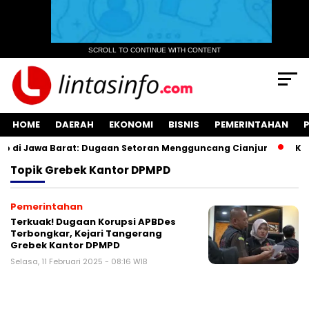
SCROLL TO CONTINUE WITH CONTENT
HOME
DAERAH
EKONOMI
BISNIS
PEMERINTAHAN
 di Jawa Barat: Dugaan Setoran Mengguncang Cianjur
Kuas
Topik
Grebek Kantor DPMPD
Pemerintahan
Terkuak! Dugaan Korupsi APBDes
Terbongkar, Kejari Tangerang
Grebek Kantor DPMPD
Selasa, 11 Februari 2025 - 08:16 WIB