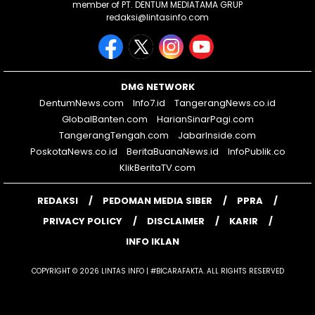
member of PT. DENTUM MEDIATAMA GRUP
redaksi@lintasinfo.com
DMG NETWORK
DentumNews.com
Info7.id
TangerangNews.co.id
GlobalBanten.com
HarianSinarPagi.com
TangerangTengah.com
JabarInside.com
PoskotaNews.co.id
BeritaBuanaNews.id
InfoPublik.co
KlikBeritaTV.com
REDAKSI
PEDOMAN MEDIA SIBER
PPRA
PRIVACY POLICY
DISCLAIMER
KARIR
INFO IKLAN
COPYRIGHT © 2026 LINTAS INFO | #BICARAFAKTA. ALL RIGHTS RESERVED