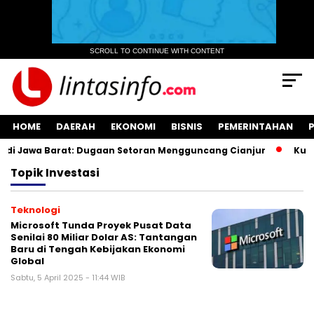
SCROLL TO CONTINUE WITH CONTENT
HOME
DAERAH
EKONOMI
BISNIS
PEMERINTAHAN
i Jawa Barat: Dugaan Setoran Mengguncang Cianjur
Kuasa
Topik
Investasi
Teknologi
Microsoft Tunda Proyek Pusat Data
Senilai 80 Miliar Dolar AS: Tantangan
Baru di Tengah Kebijakan Ekonomi
Global
Sabtu, 5 April 2025 - 11:44 WIB