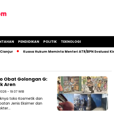
INTAHAN
PENDIDIKAN
POLITIK
TEKNOLOGI
anjur
Kuasa Hukum Meminta Menteri ATR/BPN Evaluasi Kine
ko Obat Golongan G:
k Aren
 2026 - 19:07 WIB
aknya toko Kosmetik dan
batan Jenis Eksimer dan
okter…