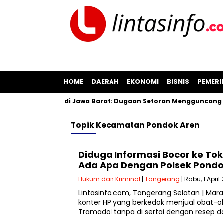
HOME
DAERAH
EKONOMI
BISNIS
PEMER
asan Pil Koplo di Jawa Barat: Dugaan Setoran Mengguncang Ci
Topik
Kecamatan Pondok Aren
‎Diduga Informasi Bocor ke To
Ada Apa Dengan Polsek Pondo
Hukum dan Kriminal
|
Tangerang
| Rabu, 1 April
Lintasinfo.com, Tangerang Selatan | Mar
konter HP yang berkedok menjual obat-o
Tramadol tanpa di sertai dengan resep d