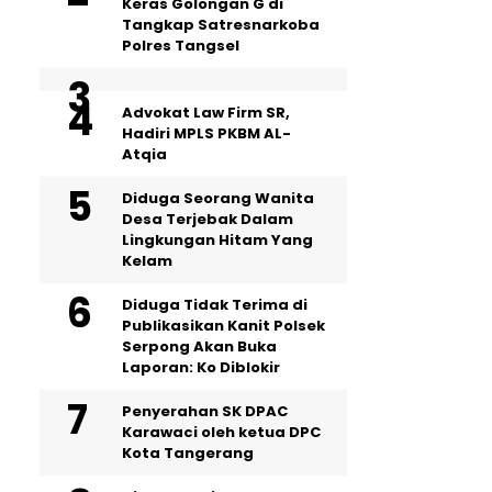
Keras Golongan G di
Tangkap Satresnarkoba
Polres Tangsel
Advokat Law Firm SR,
Hadiri MPLS PKBM AL-
Atqia
‎Diduga Seorang Wanita
Desa Terjebak Dalam
Lingkungan Hitam Yang
Kelam
Diduga Tidak Terima di
Publikasikan Kanit Polsek
Serpong Akan Buka
Laporan: Ko Diblokir
Penyerahan SK DPAC
Karawaci oleh ketua DPC
Kota Tangerang