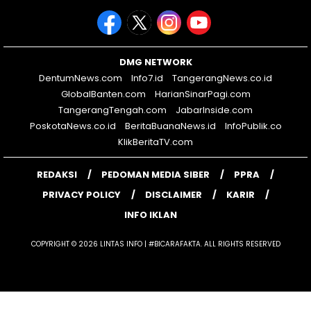
DMG NETWORK
DentumNews.com
Info7.id
TangerangNews.co.id
GlobalBanten.com
HarianSinarPagi.com
TangerangTengah.com
JabarInside.com
PoskotaNews.co.id
BeritaBuanaNews.id
InfoPublik.co
KlikBeritaTV.com
REDAKSI
PEDOMAN MEDIA SIBER
PPRA
PRIVACY POLICY
DISCLAIMER
KARIR
INFO IKLAN
COPYRIGHT © 2026 LINTAS INFO | #BICARAFAKTA. ALL RIGHTS RESERVED