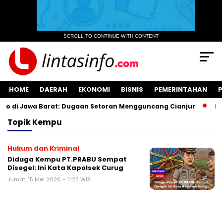
SCROLL TO CONTINUE WITH CONTENT
HOME
DAERAH
EKONOMI
BISNIS
PEMERINTAHAN
 di Jawa Barat: Dugaan Setoran Mengguncang Cianjur
Kua
Topik
Kempu
Hukum dan Kriminal
Diduga Kempu PT.PRABU Sempat
Disegel: Ini Kata Kapolsek Curug
Jumat, 15 Mei 2026 - 11:23 WIB