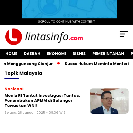
SCROLL TO CONTINUE WITH CONTENT
HOME
DAERAH
EKONOMI
BISNIS
PEMERINTAHAN
an Mengguncang Cianjur
Kuasa Hukum Meminta Menteri ATR/
Topik
Malaysia
Nasional
Menlu RI Tuntut Investigasi Tuntas:
Penembakan APMM di Selangor
Tewaskan WNI!
Selasa, 28 Januari 2025 - 08:06 WIB