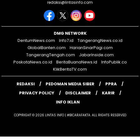
redaksi@lintasinfo.com
DMG NETWORK
DentumNews.com
Info7.id
TangerangNews.co.id
GlobalBanten.com
HarianSinarPagi.com
TangerangTengah.com
JabarInside.com
PoskotaNews.co.id
BeritaBuanaNews.id
InfoPublik.co
KlikBeritaTV.com
REDAKSI
PEDOMAN MEDIA SIBER
PPRA
PRIVACY POLICY
DISCLAIMER
KARIR
INFO IKLAN
COPYRIGHT © 2026 LINTAS INFO | #BICARAFAKTA. ALL RIGHTS RESERVED