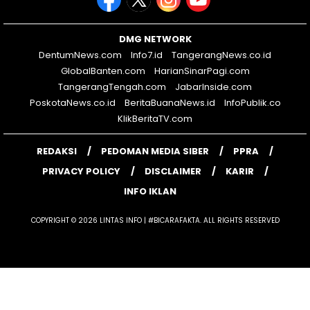
DMG NETWORK
DentumNews.com
Info7.id
TangerangNews.co.id
GlobalBanten.com
HarianSinarPagi.com
TangerangTengah.com
JabarInside.com
PoskotaNews.co.id
BeritaBuanaNews.id
InfoPublik.co
KlikBeritaTV.com
REDAKSI
PEDOMAN MEDIA SIBER
PPRA
PRIVACY POLICY
DISCLAIMER
KARIR
INFO IKLAN
COPYRIGHT © 2026 LINTAS INFO | #BICARAFAKTA. ALL RIGHTS RESERVED