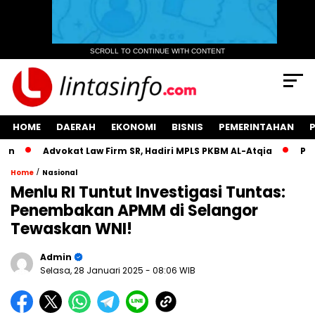
SCROLL TO CONTINUE WITH CONTENT
HOME
DAERAH
EKONOMI
BISNIS
PEMERINTAHAN
Advokat Law Firm SR, Hadiri MPLS PKBM AL-Atqia
Perluas
/
Home
Nasional
Menlu RI Tuntut Investigasi Tuntas:
Penembakan APMM di Selangor
Tewaskan WNI!
Admin
Selasa, 28 Januari 2025
- 08:06 WIB