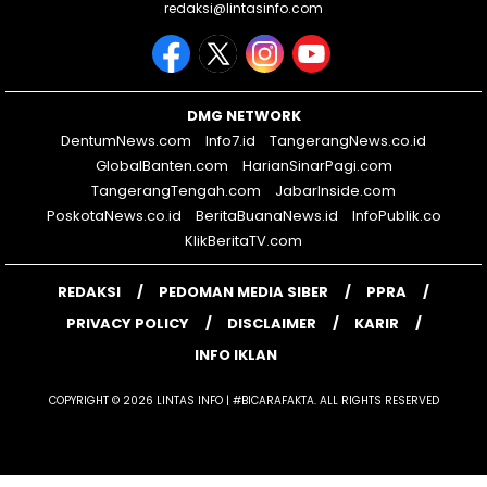
redaksi@lintasinfo.com
DMG NETWORK
DentumNews.com
Info7.id
TangerangNews.co.id
GlobalBanten.com
HarianSinarPagi.com
TangerangTengah.com
JabarInside.com
PoskotaNews.co.id
BeritaBuanaNews.id
InfoPublik.co
KlikBeritaTV.com
REDAKSI
PEDOMAN MEDIA SIBER
PPRA
PRIVACY POLICY
DISCLAIMER
KARIR
INFO IKLAN
COPYRIGHT © 2026 LINTAS INFO | #BICARAFAKTA. ALL RIGHTS RESERVED