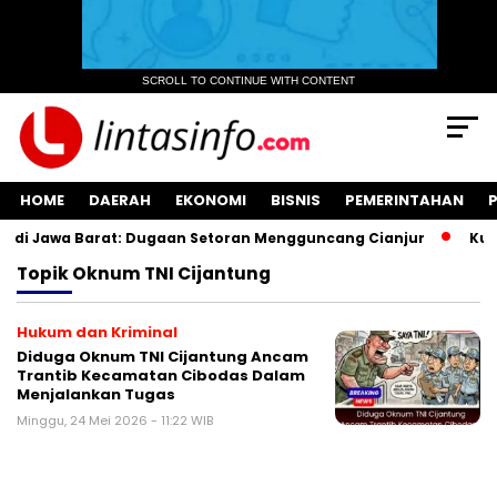
SCROLL TO CONTINUE WITH CONTENT
HOME
DAERAH
EKONOMI
BISNIS
PEMERINTAHAN
di Jawa Barat: Dugaan Setoran Mengguncang Cianjur
Kuasa
Topik
Oknum TNI Cijantung
Hukum dan Kriminal
Diduga Oknum TNI Cijantung Ancam
Trantib Kecamatan Cibodas Dalam
Menjalankan Tugas ‎
Minggu, 24 Mei 2026 - 11:22 WIB