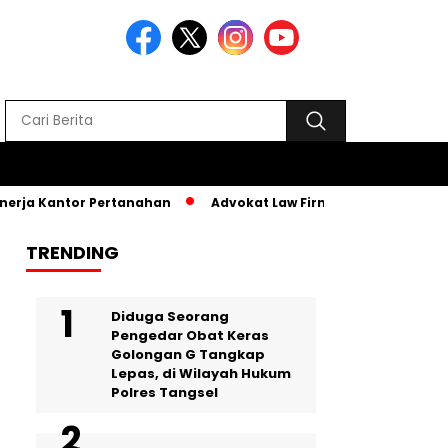
rja Kantor Pertanahan
Advokat Law Firm SR, Hadiri MPLS PKB
TRENDING
‎Diduga Seorang
Pengedar Obat Keras
Golongan G Tangkap
Lepas, di Wilayah Hukum
Polres Tangsel