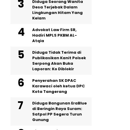
‎Diduga Seorang Wanita
Desa Terjebak Dalam
Lingkungan Hitam Yang
Kelam
Advokat Law Firm SR,
Hadiri MPLS PKBM AL-
Atqia
Diduga Tidak Terima di
Publikasikan Kanit Polsek
Serpong Akan Buka
Laporan: Ko Diblokir
Penyerahan SK DPAC
Karawaci oleh ketua DPC
Kota Tangerang
Diduga Bangunan EraBlue
di Beringin Raya Suram:
Satpol PP Segera Turun
Gunung