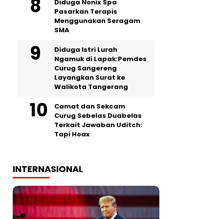
‎Diduga Nonix Spa
Pasarkan Terapis
Menggunakan Seragam
SMA
‎Diduga Istri Lurah
Ngamuk di Lapak:Pemdes
Curug Sangereng
Layangkan Surat ke
Walikota Tangerang
Camat dan Sekcam
Curug Sebelas Duabelas
Terkait Jawaban Uditch:
Tapi Hoax
INTERNASIONAL