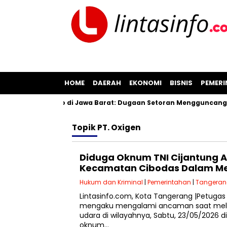
HOME
DAERAH
EKONOMI
BISNIS
PEMER
asan Pil Koplo di Jawa Barat: Dugaan Setoran Mengguncang Ci
Topik
PT. Oxigen
Diduga Oknum TNI Cijantung 
Kecamatan Cibodas Dalam Men
Hukum dan Kriminal
|
Pemerintahan
|
Tangera
Lintasinfo.com, Kota Tangerang |Petuga
mengaku mengalami ancaman saat mela
udara di wilayahnya, Sabtu, 23/05/2026 di
oknum…