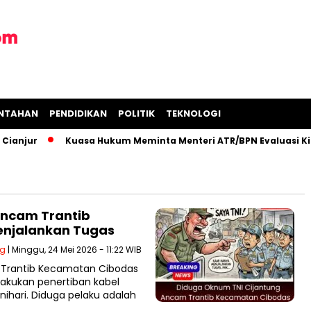
INTAHAN
PENDIDIKAN
POLITIK
TEKNOLOGI
anjur
Kuasa Hukum Meminta Menteri ATR/BPN Evaluasi Kine
Ancam Trantib
jalankan Tugas ‎
ng
| Minggu, 24 Mei 2026 - 11:22 WIB
s Trantib Kecamatan Cibodas
kukan penertiban kabel
nihari. Diduga pelaku adalah