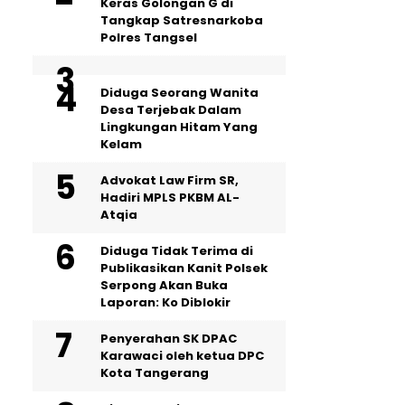
Keras Golongan G di
Tangkap Satresnarkoba
Polres Tangsel
‎Diduga Seorang Wanita
Desa Terjebak Dalam
Lingkungan Hitam Yang
Kelam
Advokat Law Firm SR,
Hadiri MPLS PKBM AL-
Atqia
Diduga Tidak Terima di
Publikasikan Kanit Polsek
Serpong Akan Buka
Laporan: Ko Diblokir
Penyerahan SK DPAC
Karawaci oleh ketua DPC
Kota Tangerang