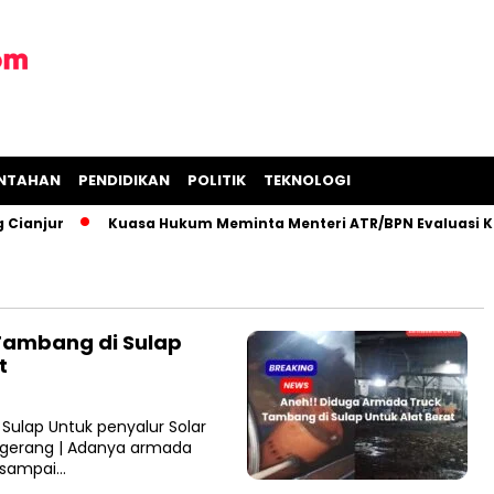
INTAHAN
PENDIDIKAN
POLITIK
TEKNOLOGI
anjur
Kuasa Hukum Meminta Menteri ATR/BPN Evaluasi Kine
Tambang di Sulap
t
Sulap Untuk penyalur Solar
angerang | Adanya armada
 sampai…