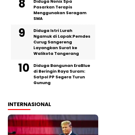
‎Diduga Nonix Spa
Pasarkan Terapis
Menggunakan Seragam
SMA
‎Diduga Istri Lurah
Ngamuk di Lapak:Pemdes
Curug Sangereng
Layangkan Surat ke
Walikota Tangerang
Diduga Bangunan EraBlue
di Beringin Raya Suram:
Satpol PP Segera Turun
Gunung
INTERNASIONAL