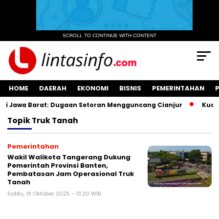
SCROLL TO CONTINUE WITH CONTENT
HOME
DAERAH
EKONOMI
BISNIS
PEMERINTAHAN
 Jawa Barat: Dugaan Setoran Mengguncang Cianjur
Kuasa 
Topik
Truk Tanah
Pemerintahan
Wakil Walikota Tangerang Dukung
Pemerintah Provinsi Banten,
Pembatasan Jam Operasional Truk
Tanah
Sabtu, 18 Oktober 2025 - 13:20 WIB