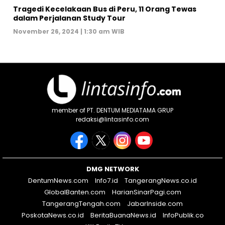
Tragedi Kecelakaan Bus di Peru, 11 Orang Tewas
dalam Perjalanan Study Tour
November 26, 2024 | 1:30 am WIB
member of PT. DENTUM MEDIATAMA GRUP
redaksi@lintasinfo.com
DMG NETWORK
DentumNews.com
Info7.id
TangerangNews.co.id
GlobalBanten.com
HarianSinarPagi.com
TangerangTengah.com
JabarInside.com
PoskotaNews.co.id
BeritaBuanaNews.id
InfoPublik.co