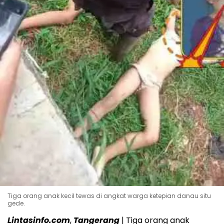
Tiga orang anak kecil tewas di angkat warga ketepian danau situ
gede.
Lintasinfo.com
,
Tangerang
| Tiga orang anak