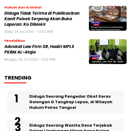
Hukum dan Kriminal
Diduga Tidak Terima di Publikasikan
Kanit Polsek Serpong Akan Buka
Laporan: Ko Diblokir
Rabu, 29 Jul 2026 - 07:52 WIB
Pendidikan
Advokat Law Firm SR, Hadiri MPLS
PKBM AL-Atqia
Minggu, 26 Jul 2026 - 11:32 WIB
TRENDING
‎Diduga Seorang Pengedar Obat Keras
Golongan G Tangkap Lepas, di Wilayah
Hukum Polres Tangsel
‎Diduga Seorang Wanita Desa Terjebak
Dalam Lingkungan Hitam Yang Kelam