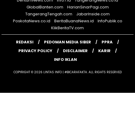
DentumNews.com
Info7.id
TangerangNews.co.id
GlobalBanten.com
HarianSinarPagi.com
TangerangTengah.com
JabarInside.com
PoskotaNews.co.id
BeritaBuanaNews.id
InfoPublik.co
KlikBeritaTV.com
REDAKSI
PEDOMAN MEDIA SIBER
PPRA
PRIVACY POLICY
DISCLAIMER
KARIR
INFO IKLAN
COPYRIGHT © 2026 LINTAS INFO | #BICARAFAKTA. ALL RIGHTS RESERVED