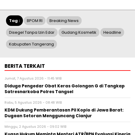
Tag :
BPOM RI
Breaking News
Disegel Tanpa Izin Edar
Gudang Kosmetik
Headline
Kabupaten Tangerang
BERITA TERKAIT
Jumat, 7 Agustus 2026 - 11:45 WIB
Diduga Pengedar Obat Keras Golongan G di Tangkap
Satresnarkoba Polres Tangsel
Rabu, 5 Agustus 2026 - 08:48 WIB
KDM Dukung Pemberantasan Pil Koplo di Jawa Barat:
Dugaan Setoran Mengguncang Cianjur
Minggu, 2 Agustus 2026 - 09:02 WIB
Kuasa Hukum Meminta Menteri ATR/BPN Evaluasi Kinerja