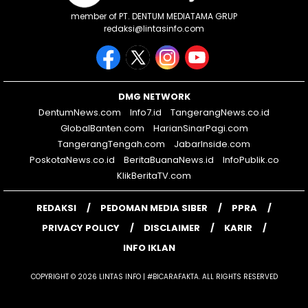
member of PT. DENTUM MEDIATAMA GRUP
redaksi@lintasinfo.com
DMG NETWORK
DentumNews.com
Info7.id
TangerangNews.co.id
GlobalBanten.com
HarianSinarPagi.com
TangerangTengah.com
JabarInside.com
PoskotaNews.co.id
BeritaBuanaNews.id
InfoPublik.co
KlikBeritaTV.com
REDAKSI
PEDOMAN MEDIA SIBER
PPRA
PRIVACY POLICY
DISCLAIMER
KARIR
INFO IKLAN
COPYRIGHT © 2026 LINTAS INFO | #BICARAFAKTA. ALL RIGHTS RESERVED