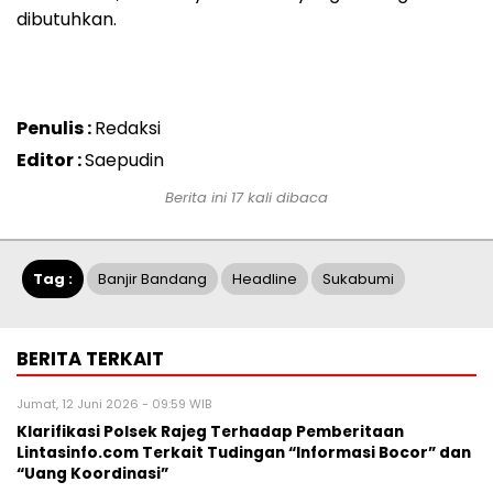
dibutuhkan.
Penulis :
Redaksi
Editor :
Saepudin
Berita ini 17 kali dibaca
Tag :
Banjir Bandang
Headline
Sukabumi
BERITA TERKAIT
Jumat, 12 Juni 2026 - 09:59 WIB
Klarifikasi Polsek Rajeg Terhadap Pemberitaan
Lintasinfo.com Terkait Tudingan “Informasi Bocor” dan
“Uang Koordinasi”