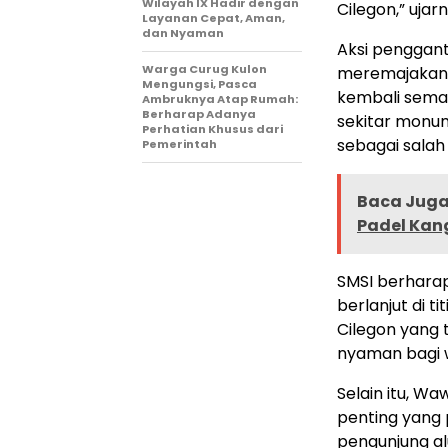
Wilayah IX Hadir dengan
Cilegon,” uja
Layanan Cepat, Aman,
dan Nyaman
Aksi penggant
Warga Curug Kulon
meremajakan 
Mengungsi, Pasca
kembali seman
Ambruknya Atap Rumah:
Berharap Adanya
sekitar monum
Perhatian Khusus dari
sebagai salah 
Pemerintah
Baca Juga 
Padel Kan
SMSI berharap
berlanjut di t
Cilegon yang t
nyaman bagi 
Selain itu, W
penting yang 
pengunjung al