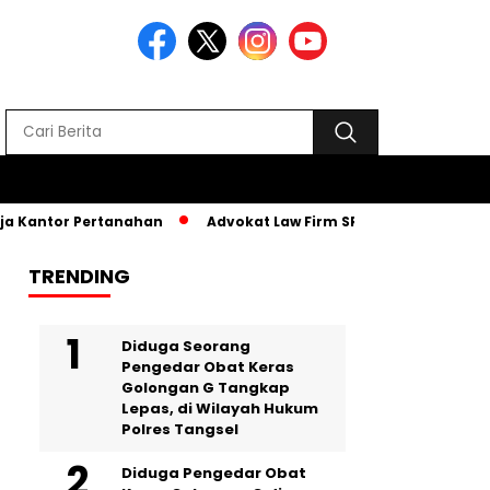
r Pertanahan
Advokat Law Firm SR, Hadiri MPLS PKBM AL-Atq
TRENDING
‎Diduga Seorang
Pengedar Obat Keras
Golongan G Tangkap
Lepas, di Wilayah Hukum
Polres Tangsel
Diduga Pengedar Obat