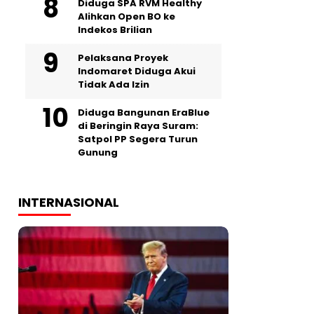
Diduga SPA RVM Healthy
Alihkan Open BO ke
Indekos Brilian
‎Pelaksana Proyek
Indomaret Diduga Akui
Tidak Ada Izin
Diduga Bangunan EraBlue
di Beringin Raya Suram:
Satpol PP Segera Turun
Gunung
INTERNASIONAL