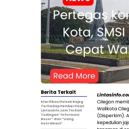
Berita Terkait
Lintasinfo.c
Cilegon membe
Klarifikasi Polsek Rajeg
Terhadap Pemberitaan
Walikota Cil
Lintasinfo.com Terkait
Tudingan “Informasi
(Disperkim). A
Bocor” dan “Uang
kepedulian j
Koordinasi”