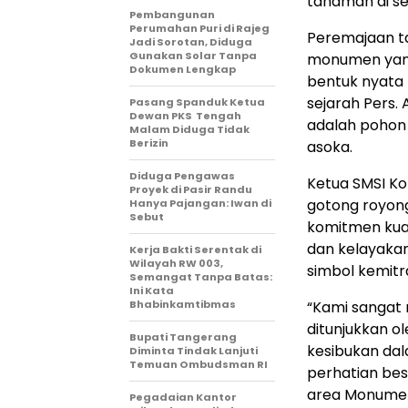
tanaman di s
Pembangunan
Perumahan Puri di Rajeg
Peremajaan t
Jadi Sorotan, Diduga
Gunakan Solar Tanpa
monumen yang 
Dokumen Lengkap
bentuk nyata 
sejarah Pers.
Pasang Spanduk Ketua
Dewan PKS Tengah
adalah pohon
Malam Diduga Tidak
Berizin
asoka.
Diduga Pengawas
Ketua SMSI Ko
Proyek di Pasir Randu
gotong royong 
Hanya Pajangan: Iwan di
Sebut
komitmen kua
dan kelayakan 
Kerja Bakti Serentak di
Wilayah RW 003,
simbol kemitr
Semangat Tanpa Batas:
Ini Kata
Bhabinkamtibmas
“Kami sangat 
ditunjukkan ol
Bupati Tangerang
kesibukan dal
Diminta Tindak Lanjuti
Temuan Ombudsman RI ‎
perhatian bes
area Monumen
Pegadaian Kantor