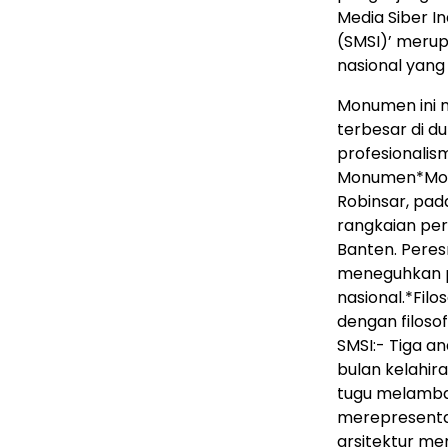
Media Siber I
(SMSI)’ merup
nasional yang 
Monumen ini m
terbesar di du
profesionali
Monumen*Monum
Robinsar, pad
rangkaian peri
Banten. Pere
meneguhkan p
nasional.*Fil
dengan filoso
SMSI:- Tiga 
bulan kelahir
tugu melamban
merepresentas
arsitektur m