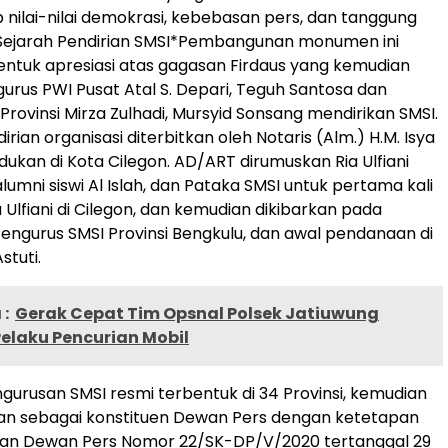
 nilai-nilai demokrasi, kebebasan pers, dan tanggung
*Sejarah Pendirian SMSI*Pembangunan monumen ini
ntuk apresiasi atas gagasan Firdaus yang kemudian
rus PWI Pusat Atal S. Depari, Teguh Santosa dan
Provinsi Mirza Zulhadi, Mursyid Sonsang mendirikan SMSI.
rian organisasi diterbitkan oleh Notaris (Alm.) H.M. Isya
ukan di Kota Cilegon. AD/ART dirumuskan Ria Ulfiani
alumni siswi Al Islah, dan Pataka SMSI untuk pertama kali
a Ulfiani di Cilegon, dan kemudian dikibarkan pada
ngurus SMSI Provinsi Bengkulu, dan awal pendanaan di
stuti.
:
Gerak Cepat Tim Opsnal Polsek Jatiuwung
elaku Pencurian Mobil
gurusan SMSI resmi terbentuk di 34 Provinsi, kemudian
kan sebagai konstituen Dewan Pers dengan ketetapan
san Dewan Pers Nomor 22/SK-DP/V/2020 tertanggal 29