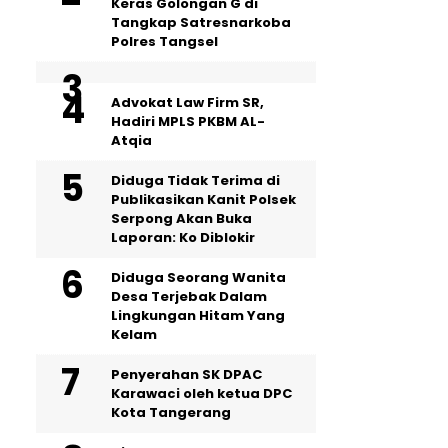
Keras Golongan G di
Tangkap Satresnarkoba
Polres Tangsel
Advokat Law Firm SR,
Hadiri MPLS PKBM AL-
Atqia
Diduga Tidak Terima di
Publikasikan Kanit Polsek
Serpong Akan Buka
Laporan: Ko Diblokir
‎Diduga Seorang Wanita
Desa Terjebak Dalam
Lingkungan Hitam Yang
Kelam
Penyerahan SK DPAC
Karawaci oleh ketua DPC
Kota Tangerang