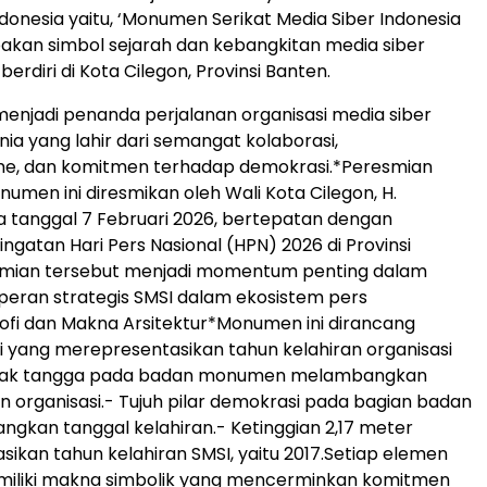
ndonesia yaitu, ‘Monumen Serikat Media Siber Indonesia
akan simbol sejarah dan kebangkitan media siber
berdiri di Kota Cilegon, Provinsi Banten.
enjadi penanda perjalanan organisasi media siber
nia yang lahir dari semangat kolaborasi,
sme, dan komitmen terhadap demokrasi.*Peresmian
en ini diresmikan oleh Wali Kota Cilegon, H.
a tanggal 7 Februari 2026, bertepatan dengan
ngatan Hari Pers Nasional (HPN) 2026 di Provinsi
smian tersebut menjadi momentum penting dalam
eran strategis SMSI dalam ekosistem pers
osofi dan Makna Arsitektur*Monumen ini dirancang
fi yang merepresentasikan tahun kelahiran organisasi
anak tangga pada badan monumen melambangkan
an organisasi.- Tujuh pilar demokrasi pada bagian badan
gkan tanggal kelahiran.- Ketinggian 2,17 meter
ikan tahun kelahiran SMSI, yaitu 2017.Setiap elemen
emiliki makna simbolik yang mencerminkan komitmen