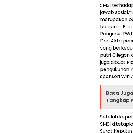
SMSI terhadap
jawab sosial.
merupakan be
bersama Pengu
Pengurus PWI 
Dan Akta pendi
yang berkedud
putri Cilegon 
juga dibuat Ri
pengukuhan Pe
sponsori Wiri A
Baca Juga 
Tangkap P
Setelah kepen
SMSI ditetap
Surat Keputu