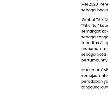
Mei 2020. Pen
sebagai bagia
‘Simbol Titik
“Titik Nol” ke
semangat kola
sebagai tongg
‘Identitas Ci
monumen ini 
sebagai kota i
bertumbuhnya 
Monumen SMSI
kemajuan info
peradaban ya
tanggung jawab