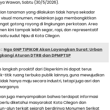
rnya Wawan, Sabtu (30/5/2026).
ian tanaman yang dilakukan tidak hanya sekadar
visual monumen, melainkan juga membangkitkan
gat gotong royong di lingkungan perkotaan. Area
en kini tampak lebih segar, rapi, dan representatif
satu sudut hijau di Kota Cilegon.
:
‎Ngo GNP TIPIKOR Akan Layangkan Surat: Urban
gkangi Aturan DTRB dan DPMPTSP
 langkah proaktif dari Disperkim ini dapat terus
itik-titik ruang terbuka publik lainnya, guna mewujudkan
idak hanya maju secara industri, tetapi juga asri dan
warganya.
awan juga menyampaikan bahwa terdapat informasi
perlu diketahui masyarakat Kota Cilegon dan
un-alun terkait sejarah berdirinya Monumen Serikat