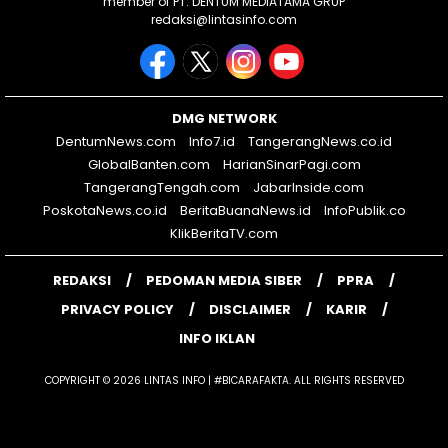
member of PT. DENTUM MEDIATAMA GRUP
redaksi@lintasinfo.com
DMG NETWORK
DentumNews.com
Info7.id
TangerangNews.co.id
GlobalBanten.com
HarianSinarPagi.com
TangerangTengah.com
JabarInside.com
PoskotaNews.co.id
BeritaBuanaNews.id
InfoPublik.co
KlikBeritaTV.com
REDAKSI
PEDOMAN MEDIA SIBER
PPRA
PRIVACY POLICY
DISCLAIMER
KARIR
INFO IKLAN
COPYRIGHT © 2026 LINTAS INFO | #BICARAFAKTA. ALL RIGHTS RESERVED