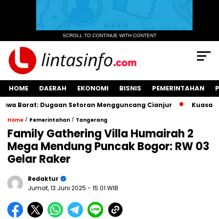
SCROLL TO CONTINUE WITH CONTENT
HOME
DAERAH
EKONOMI
BISNIS
PEMERINTAHAN
a Barat: Dugaan Setoran Mengguncang Cianjur
Kuasa Hukum
/
/
Home
Pemerintahan
Tangerang
Family Gathering Villa Humairah 2
Mega Mendung Puncak Bogor: RW 03
Gelar Raker
Redaktur
Jumat, 13 Juni 2025
- 15:01 WIB