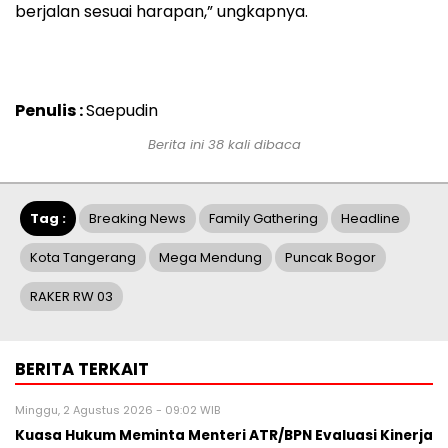
berjalan sesuai harapan,” ungkapnya.
Penulis :
Saepudin
Berita ini 38 kali dibaca
Tag :
Breaking News
Family Gathering
Headline
Kota Tangerang
Mega Mendung
Puncak Bogor
RAKER RW 03
BERITA TERKAIT
Minggu, 2 Agustus 2026 - 09:02 WIB
Kuasa Hukum Meminta Menteri ATR/BPN Evaluasi Kinerja