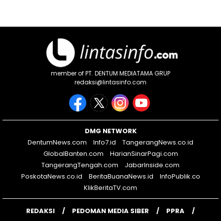
member of PT. DENTUM MEDIATAMA GRUP
redaksi@lintasinfo.com
DMG NETWORK
DentumNews.com
Info7.id
TangerangNews.co.id
GlobalBanten.com
HarianSinarPagi.com
TangerangTengah.com
JabarInside.com
PoskotaNews.co.id
BeritaBuanaNews.id
InfoPublik.co
KlikBeritaTV.com
REDAKSI
PEDOMAN MEDIA SIBER
PPRA