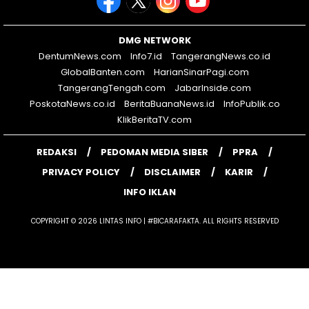
DMG NETWORK
DentumNews.com
Info7.id
TangerangNews.co.id
GlobalBanten.com
HarianSinarPagi.com
TangerangTengah.com
JabarInside.com
PoskotaNews.co.id
BeritaBuanaNews.id
InfoPublik.co
KlikBeritaTV.com
REDAKSI
PEDOMAN MEDIA SIBER
PPRA
PRIVACY POLICY
DISCLAIMER
KARIR
INFO IKLAN
COPYRIGHT © 2026 LINTAS INFO | #BICARAFAKTA. ALL RIGHTS RESERVED