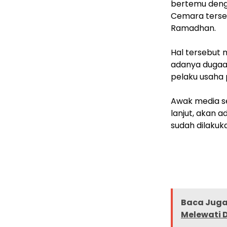
bertemu deng
Cemara terseb
Ramadhan.
‎Hal tersebut 
adanya dugaa
pelaku usaha p
‎Awak media s
lanjut, akan 
sudah dilakuka
Baca Juga 
Melewati 