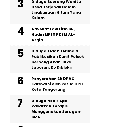
‎Diduga Seorang Wanita
Desa Terjebak Dalam
Lingkungan Hitam Yang
Kelam
Advokat Law Firm SR,
Hadiri MPLS PKBM AL-
Atqia
Diduga Tidak Terima di
Publikasikan Kanit Polsek
Serpong Akan Buka
Laporan: Ko Diblokir
Penyerahan SK DPAC
Karawaci oleh ketua DPC
Kota Tangerang
‎Diduga Nonix Spa
Pasarkan Terapis
Menggunakan Seragam
SMA