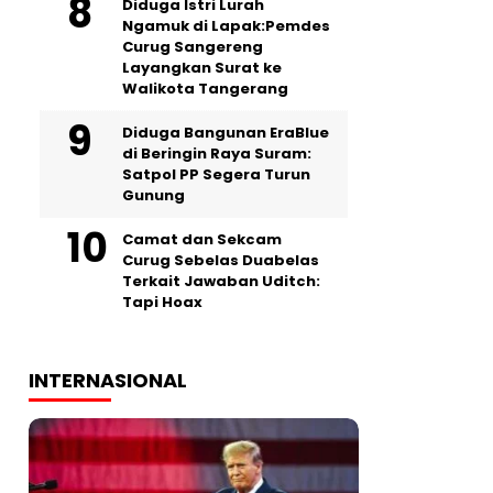
‎Diduga Istri Lurah
Ngamuk di Lapak:Pemdes
Curug Sangereng
Layangkan Surat ke
Walikota Tangerang
Diduga Bangunan EraBlue
di Beringin Raya Suram:
Satpol PP Segera Turun
Gunung
Camat dan Sekcam
Curug Sebelas Duabelas
Terkait Jawaban Uditch:
Tapi Hoax
INTERNASIONAL