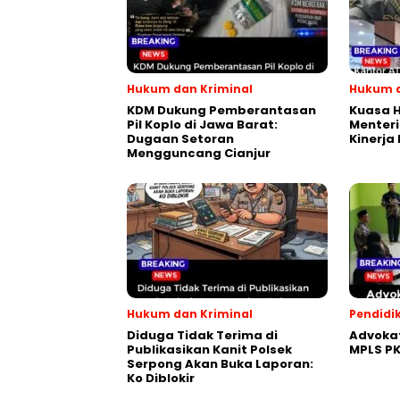
Hukum dan Kriminal
Hukum d
KDM Dukung Pemberantasan
Kuasa 
Pil Koplo di Jawa Barat:
Menteri
Dugaan Setoran
Kinerja
Mengguncang Cianjur
Hukum dan Kriminal
Pendidi
Diduga Tidak Terima di
Advokat
Publikasikan Kanit Polsek
MPLS P
Serpong Akan Buka Laporan:
Ko Diblokir