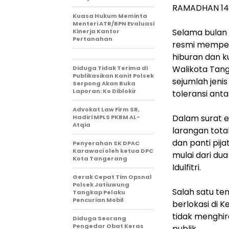
RAMADHAN 1447
Kuasa Hukum Meminta
Menteri ATR/BPN Evaluasi
‎Selama bulan
Kinerja Kantor
Pertanahan
resmi memperk
hiburan dan k
Walikota Tan
Diduga Tidak Terima di
Publikasikan Kanit Polsek
sejumlah jeni
Serpong Akan Buka
Laporan: Ko Diblokir
toleransi an
Advokat Law Firm SR,
‎Dalam surat e
Hadiri MPLS PKBM AL-
Atqia
larangan tota
dan panti pija
Penyerahan SK DPAC
Karawaci oleh ketua DPC
mulai dari du
Kota Tangerang
Idulfitri.
Gerak Cepat Tim Opsnal
Polsek Jatiuwung
‎Salah satu t
Tangkap Pelaku
Pencurian Mobil
berlokasi di 
tidak menghir
‎Diduga Seorang
Pengedar Obat Keras
publik.