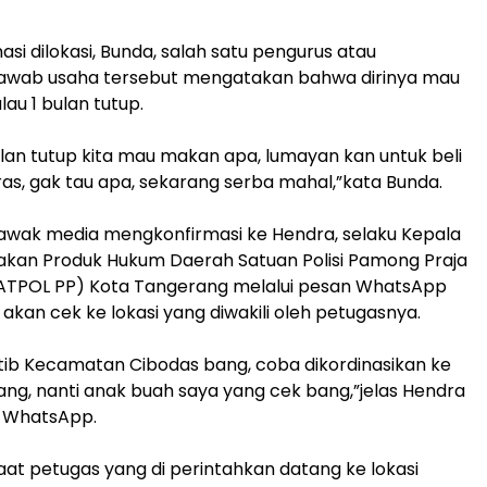
masi dilokasi, Bunda, salah satu pengurus atau
awab usaha tersebut mengatakan bahwa dirinya mau
au 1 bulan tutup.
bulan tutup kita mau makan apa, lumayan kan untuk beli
eras, gak tau apa, sekarang serba mahal,”kata Bunda.
u, awak media mengkonfirmasi ke Hendra, selaku Kepala
akan Produk Hukum Daerah Satuan Polisi Pamong Praja
TPOL PP) Kota Tangerang melalui pesan WhatsApp
akan cek ke lokasi yang diwakili oleh petugasnya.
ntib Kecamatan Cibodas bang, coba dikordinasikan ke
g, nanti anak buah saya yang cek bang,”jelas Hendra
n WhatsApp.
saat petugas yang di perintahkan datang ke lokasi