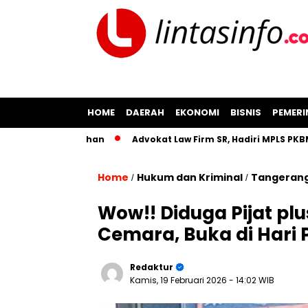
HOME
DAERAH
EKONOMI
BISNIS
PEMER
tor Pertanahan
Advokat Law Firm SR, Hadiri MPLS PKBM AL-A
Home
Hukum dan Kriminal
Tangeran
/
/
‎Wow!! Diduga Pijat pl
Cemara, Buka di Hari
Redaktur
Kamis, 19 Februari 2026
- 14:02 WIB