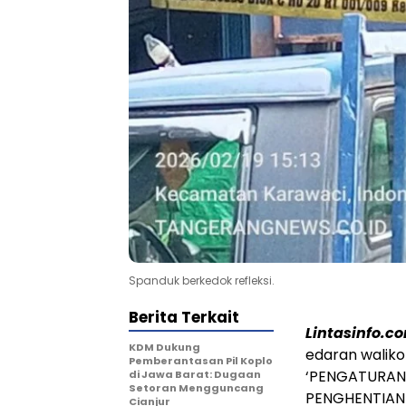
Spanduk berkedok refleksi.
Berita Terkait
Lintasinfo.c
KDM Dukung
edaran walik
Pemberantasan Pil Koplo
‘PENGATURAN
di Jawa Barat: Dugaan
Setoran Mengguncang
PENGHENTIAN
Cianjur