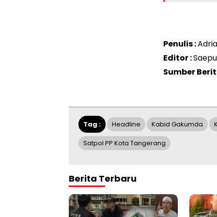
Penulis :
Adri
Editor :
Saepu
Sumber Berit
Tag :
Headline
Kabid Gakumda
Satpol PP Kota Tangerang
Berita Terbaru