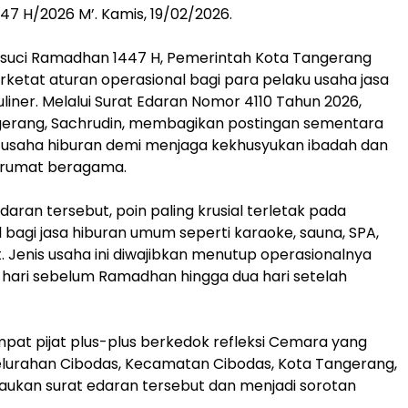
 H/2026 M’. Kamis, 19/02/2026.
 suci Ramadhan 1447 H, Pemerintah Kota Tangerang
etat aturan operasional bagi para pelaku usaha jasa
uliner. Melalui Surat Edaran Nomor 4110 Tahun 2026,
gerang, Sachrudin, membagikan postingan sementara
s usaha hiburan demi menjaga kekhusyukan ibadah dan
tarumat beragama.
daran tersebut, poin paling krusial terletak pada
l bagi jasa hiburan umum seperti karaoke, sauna, SPA,
t. Jenis usaha ini diwajibkan menutup operasionalnya
a hari sebelum Ramadhan hingga dua hari setelah
empat pijat plus-plus berkedok refleksi Cemara yang
Kelurahan Cibodas, Kecamatan Cibodas, Kota Tangerang,
aukan surat edaran tersebut dan menjadi sorotan