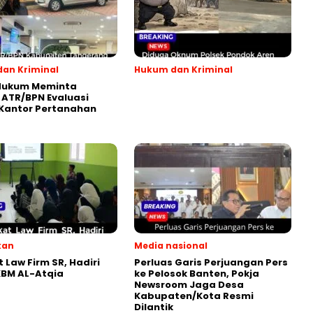
an Kriminal
Hukum dan Kriminal
Hukum Meminta
 ATR/BPN Evaluasi
 Kantor Pertanahan
kan
Media nasional
 Law Firm SR, Hadiri
Perluas Garis Perjuangan Pers
KBM AL-Atqia
ke Pelosok Banten, Pokja
Newsroom Jaga Desa
Kabupaten/Kota Resmi
Dilantik