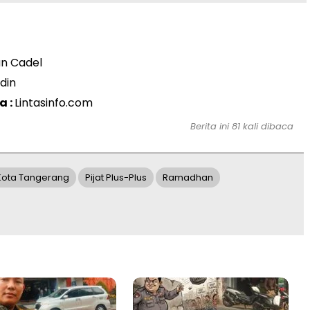
an Cadel
din
a :
Lintasinfo.com
Berita ini 81 kali dibaca
Kota Tangerang
Pijat Plus-Plus
Ramadhan