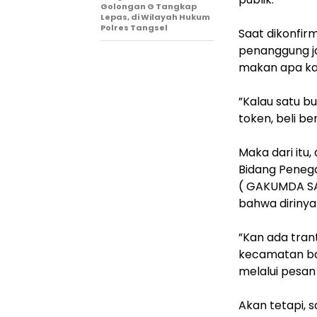
Golongan G Tangkap
Lepas, di Wilayah Hukum
Polres Tangsel
‎Saat dikonfir
penanggung j
makan apa kal
‎”Kalau satu 
token, beli b
‎Maka dari it
Bidang Peneg
( GAKUMDA SA
bahwa dirinya 
‎”Kan ada tra
kecamatan ban
melalui pesa
‎Akan tetapi, 