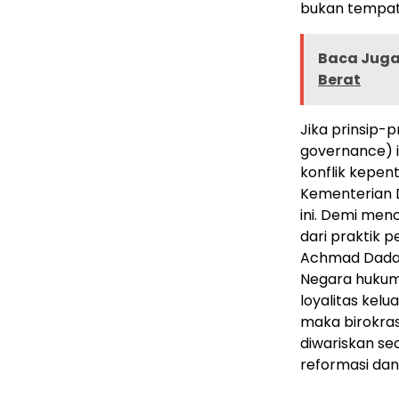
bukan tempat
Baca Juga 
Berat
Jika prinsip-
governance) 
konflik kepent
Kementerian D
ini. Demi menc
dari praktik
Achmad Dadang
Negara hukum
loyalitas kelu
maka birokras
diwariskan s
reformasi dan 