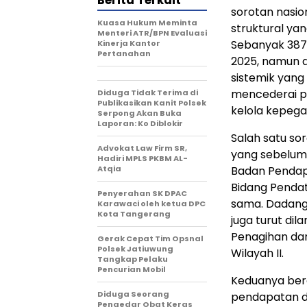
Berita Terkait
sorotan nasio
Kuasa Hukum Meminta
struktural yan
Menteri ATR/BPN Evaluasi
Sebanyak 387 p
Kinerja Kantor
Pertanahan
2025, namun d
sistemik yang
mencederai pr
Diduga Tidak Terima di
Publikasikan Kanit Polsek
kelola kepega
Serpong Akan Buka
Laporan: Ko Diblokir
Salah satu so
Advokat Law Firm SR,
yang sebelum
Hadiri MPLS PKBM AL-
Atqia
Badan Pendapa
Bidang Pendat
Penyerahan SK DPAC
sama. Dadang 
Karawaci oleh ketua DPC
Kota Tangerang
juga turut di
Penagihan da
Gerak Cepat Tim Opsnal
Polsek Jatiuwung
Wilayah II.
Tangkap Pelaku
Pencurian Mobil
Keduanya bera
‎Diduga Seorang
pendapatan d
Pengedar Obat Keras