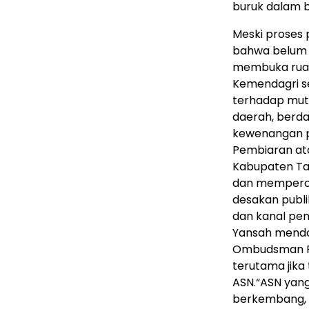
buruk dalam b
Meski proses 
bahwa belum 
membuka ruang
Kemendagri s
terhadap mut
daerah, berdas
kewenangan p
Pembiaran ata
Kabupaten Tan
dan mempercep
desakan publi
dan kanal pen
Yansah mendor
Ombudsman RI
terutama jika
ASN.“ASN yan
berkembang, 