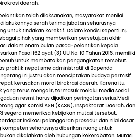
irokrasi daerah.
pelantikan telah dilaksanakan, masyarakat menilai
dilakukannya serah terima jabatan seharusnya
 untuk tindakan korektif. Dalam kondisi seperti ini,
ebagai pihak yang memberikan persetujuan akhir
asi dalam enam bulan pasca-pelantikan kepala
arkan Pasal 162 ayat (3) UU No. 10 Tahun 2016, memiliki
enuh untuk membatalkan pengangkatan tersebut.
s praktik nepotisme administratif di Bapenda
gerang ini justru akan menciptakan budaya permisif
at kerusakan moral birokrasi daerah. Karena itu,
k yang terus mengalir, termasuk melalui media sosial
gaduan resmi, harus dijadikan peringatan serius.Medi
ong agar Komisi ASN (KASN), Inspektorat Daerah, dan
 segera memeriksa kebijakan mutasi tersebut,
 terdapat indikasi pelanggaran prosedur dan nilai dasar
g kompeten seharusnya diberikan ruang untuk
bukan dikalahkan oleh hubungan kekerabatan. Mutasi