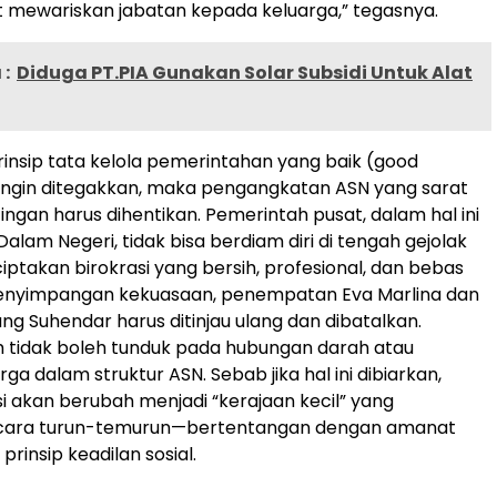
 mewariskan jabatan kepada keluarga,” tegasnya.
:
Diduga PT.PIA Gunakan Solar Subsidi Untuk Alat
prinsip tata kelola pemerintahan yang baik (good
ingin ditegakkan, maka pengangkatan ASN yang sarat
ingan harus dihentikan. Pemerintah pusat, dalam hal ini
alam Negeri, tidak bisa berdiam diri di tengah gejolak
iptakan birokrasi yang bersih, profesional, dan bebas
 penyimpangan kekuasaan, penempatan Eva Marlina dan
 Suhendar harus ditinjau ulang dan dibatalkan.
 tidak boleh tunduk pada hubungan darah atau
arga dalam struktur ASN. Sebab jika hal ini dibiarkan,
i akan berubah menjadi “kerajaan kecil” yang
ecara turun-temurun—bertentangan dengan amanat
prinsip keadilan sosial.