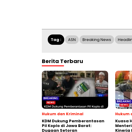
Tag :
ASN
Breaking News
Headli
Berita Terbaru
Hukum dan Kriminal
Hukum d
KDM Dukung Pemberantasan
Kuasa 
Pil Koplo di Jawa Barat:
Menteri
Dugaan Setoran
Kinerja