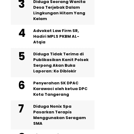
‎Diduga Seorang Wanita
Desa Terjebak Dalam
Lingkungan Hitam Yang
Kelam
Advokat Law Firm SR,
Hadiri MPLS PKBM AL-
Atqia
Diduga Tidak Terima di
Publikasikan Kanit Polsek
Serpong Akan Buka
Laporan: Ko Diblokir
Penyerahan SK DPAC
Karawaci oleh ketua DPC
Kota Tangerang
‎Diduga Nonix Spa
Pasarkan Terapis
Menggunakan Seragam
SMA