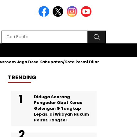
m Jaga Desa Kabupaten/Kota Resmi Dilantik
Penyerahan SK D
TRENDING
‎Diduga Seorang
Pengedar Obat Keras
Golongan G Tangkap
Lepas, di Wilayah Hukum
Polres Tangsel