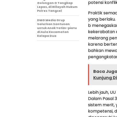
potensi konfl
Golongan G Tangkap
Lepas, di Wilayah Hukum
Polres Tangsel
Praktik sema
yang berlaku.
DMG Media Grup
Salurkan Santunan
b menegaskan
untuk Anak Yatim-piatu
kekerabatan 
di Aula Kecamatan
Kelapa Dua
melarang peng
karena berten
bahkan mewaj
pengangkatan 
Baca Juga 
Kunjung Di
Lebih jauh, U
Dalam Pasal 3
sistem merit,
kompetensi, d