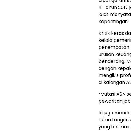
dipengaruhi ke
11 Tahun 2017 
jelas menyata
kepentingan.
Kritik keras d
kelola pemeri
penempatan p
urusan keuan
benderang. Me
dengan kepala 
mengikis prof
di kalangan A
“Mutasi ASN s
pewarisan jab
Ia juga mend
turun tangan
yang bermasal