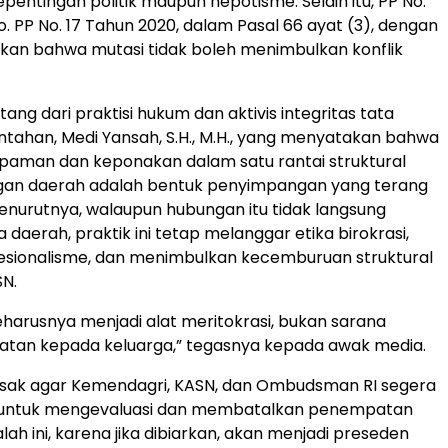
pentingan politik maupun nepotisme. Selain itu, PP No.
jo. PP No. 17 Tahun 2020, dalam Pasal 66 ayat (3), dengan
kan bahwa mutasi tidak boleh menimbulkan konflik
atang dari praktisi hukum dan aktivis integritas tata
ntahan, Medi Yansah, S.H., M.H., yang menyatakan bahwa
aman dan keponakan dalam satu rantai struktural
gan daerah adalah bentuk penyimpangan yang terang
nurutnya, walaupun hubungan itu tidak langsung
daerah, praktik ini tetap melanggar etika birokrasi,
esionalisme, dan menimbulkan kecemburuan struktural
SN.
eharusnya menjadi alat meritokrasi, bukan sarana
atan kepada keluarga,” tegasnya kepada awak media.
esak agar Kemendagri, KASN, dan Ombudsman RI segera
 untuk mengevaluasi dan membatalkan penempatan
ah ini, karena jika dibiarkan, akan menjadi preseden