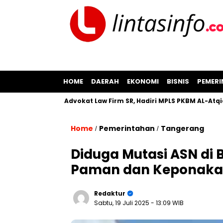
HOME
DAERAH
EKONOMI
BISNIS
PEMER
nahan
Advokat Law Firm SR, Hadiri MPLS PKBM AL-Atqia
P
Home
Pemerintahan
Tangerang
/
/
Diduga Mutasi ASN di
Paman dan Keponak
Redaktur
Sabtu, 19 Juli 2025
- 13:09 WIB