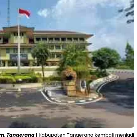
om
,
Tangerang
| Kabupaten Tangerang kembali menjadi