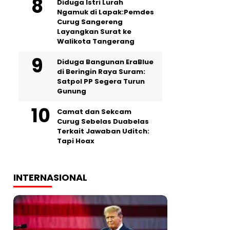
‎Diduga Istri Lurah
Ngamuk di Lapak:Pemdes
Curug Sangereng
Layangkan Surat ke
Walikota Tangerang
Diduga Bangunan EraBlue
di Beringin Raya Suram:
Satpol PP Segera Turun
Gunung
Camat dan Sekcam
Curug Sebelas Duabelas
Terkait Jawaban Uditch:
Tapi Hoax
INTERNASIONAL