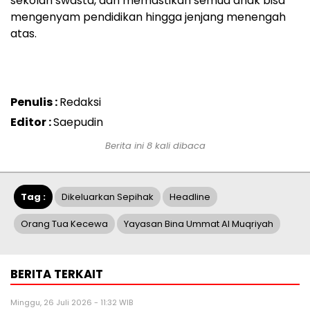
sekolah swasta, dan memastikan semua anak bisa
mengenyam pendidikan hingga jenjang menengah
atas.
Penulis :
Redaksi
Editor :
Saepudin
Berita ini 8 kali dibaca
Tag :
Dikeluarkan Sepihak
Headline
Orang Tua Kecewa
Yayasan Bina Ummat Al Muqriyah
BERITA TERKAIT
Minggu, 26 Juli 2026 - 11:32 WIB