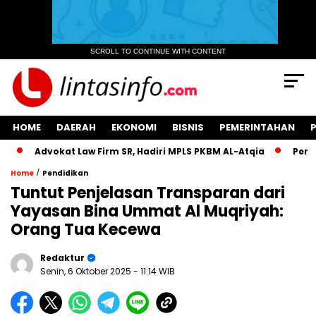
SCROLL TO CONTINUE WITH CONTENT
HOME
DAERAH
EKONOMI
BISNIS
PEMERINTAHAN
Advokat Law Firm SR, Hadiri MPLS PKBM AL-Atqia
Perluas G
/
Home
Pendidikan
Tuntut Penjelasan Transparan dari
Yayasan Bina Ummat Al Muqriyah:
Orang Tua Kecewa
Redaktur
Senin, 6 Oktober 2025
- 11:14 WIB