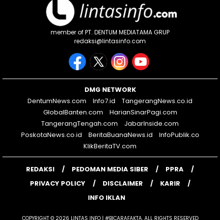
member of PT. DENTUM MEDIATAMA GRUP
redaksi@lintasinfo.com
DMG NETWORK
DentumNews.com
Info7.id
TangerangNews.co.id
GlobalBanten.com
HarianSinarPagi.com
TangerangTengah.com
JabarInside.com
PoskotaNews.co.id
BeritaBuanaNews.id
InfoPublik.co
KlikBeritaTV.com
REDAKSI
PEDOMAN MEDIA SIBER
PPRA
PRIVACY POLICY
DISCLAIMER
KARIR
INFO IKLAN
COPYRIGHT © 2026 LINTAS INFO | #BICARAFAKTA. ALL RIGHTS RESERVED